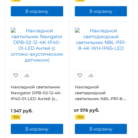
В корзину
В корзину
Накладной светильник
Накладной
Navigator DPB-02-12-4K-
светодиодный
IP40-01-LED Антей (с
светильник NBL-PR1-8-
оптико-акустическим
4K
от
576 руб.
датчиком)
1 347
руб.
-
15
%
-
15
%
В корзину
В корзину