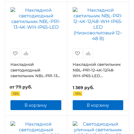
Накладной
Накладной светильник
светодиодный
NBL-PR1-12-4K-12/48-
светильник NBL-PR1-13-
WH-IP65-LED
4K
(Низковольтовый 12–48
от
711 руб.
В)
1 369
руб.
-
15
%
-
15
%
В корзину
В корзину