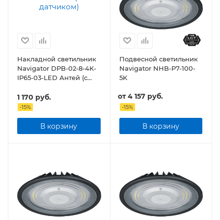
Накладной светильник
Подвесной светильник
Navigator DPB-02-8-4K-
Navigator NHB-P7-100-
IP65-03-LED Антей (с
5K
опт. датчиком)
от
4 157 руб.
1 170
руб.
-
15
%
-
15
%
В корзину
В корзину