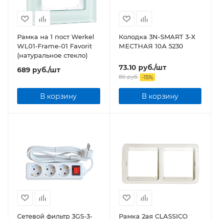
Рамка на 1 пост Werkel
Колодка 3N-SMART 3-Х
WL01-Frame-01 Favorit
МЕСТНАЯ 10А 5230
(натуральное стекло)
73.10
руб.
/шт
689
руб.
/шт
86
руб.
-
15
%
В корзину
В корзину
Сетевой фильтр 3GS-3-
Рамка 2ая CLASSICO