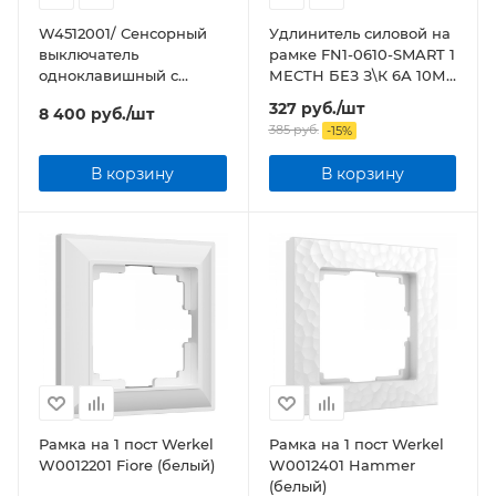
W4512001/ Сенсорный
Удлинитель силовой на
выключатель
рамке FN1-0610-SMART 1
одноклавишный с
МЕСТН БЕЗ З\К 6А 10М
подсветкой
8661
327
руб.
/шт
8 400
руб.
/шт
385
руб.
-
15
%
В корзину
В корзину
Рамка на 1 пост Werkel
Рамка на 1 пост Werkel
W0012201 Fiore (белый)
W0012401 Hammer
(белый)