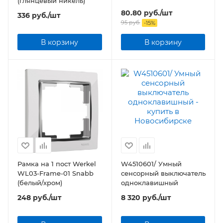
(глянцевый никель)
80.80
руб.
/шт
336
руб.
/шт
95
руб.
-
15
%
В корзину
В корзину
Рамка на 1 пост Werkel
W4510601/ Умный
WL03-Frame-01 Snabb
сенсорный выключатель
(белый/хром)
одноклавишный
248
руб.
/шт
8 320
руб.
/шт