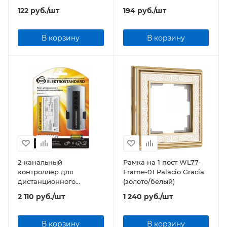
122
руб.
/шт
194
руб.
/шт
В корзину
В корзину
2-канальный
Рамка на 1 пост WL77-
контроллер для
Frame-01 Palacio Gracia
дистанционного
(золото/белый)
управления
2 110
руб.
/шт
1 240
руб.
/шт
освещением Y2
В корзину
В корзину