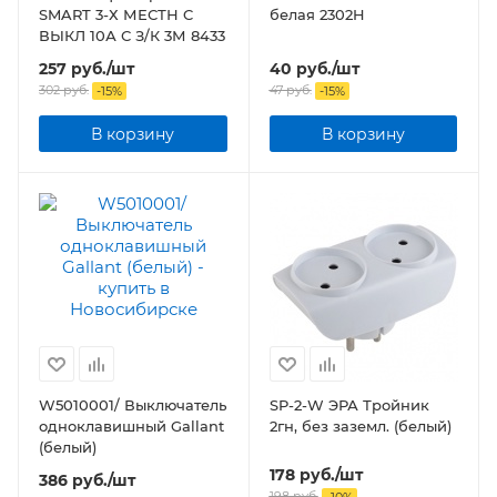
SMART 3-Х МЕСТН C
белая 2302H
ВЫКЛ 10А С З/К 3М 8433
257
руб.
/шт
40
руб.
/шт
302
руб.
47
руб.
-
15
%
-
15
%
В корзину
В корзину
W5010001/ Выключатель
SP-2-W ЭРА Тройник
одноклавишный Gallant
2гн, без заземл. (белый)
(белый)
178
руб.
/шт
386
руб.
/шт
198
руб.