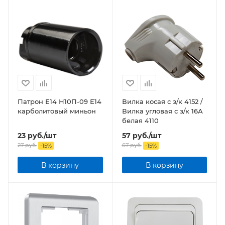
Патрон Е14 Н10П-09 Е14
Вилка косая с з/к 4152 /
карболитовый миньон
Вилка угловая с з/к 16А
белая 4110
23
руб.
/шт
57
руб.
/шт
27
руб.
67
руб.
-
15
%
-
15
%
В корзину
В корзину