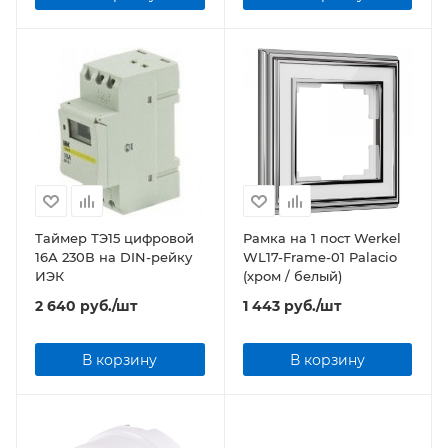
Таймер ТЭ15 цифровой
Рамка на 1 пост Werkel
16А 230В на DIN-рейку
WL17-Frame-01 Palacio
ИЭК
(хром / белый)
2 640
руб.
/шт
1 443
руб.
/шт
В корзину
В корзину