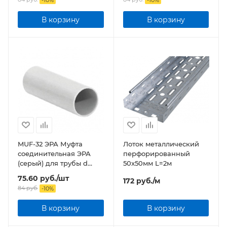
-
10
%
-
10
%
В корзину
В корзину
MUF-32 ЭРА Муфта
Лоток металлический
соединительная ЭРА
перфорированный
(серый) для трубы d
50x50мм L=2м
32мм IP44
75.60
руб.
/шт
172
руб.
/м
84
руб.
-
10
%
В корзину
В корзину