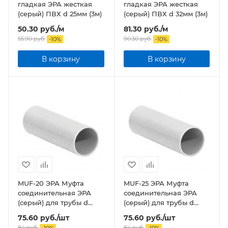
гладкая ЭРА жесткая
гладкая ЭРА жесткая
(серый) ПВХ d 25мм (3м)
(серый) ПВХ d 32мм (3м)
50.30
руб.
/м
81.30
руб.
/м
55.90
руб.
90.30
руб.
-
10
%
-
10
%
В корзину
В корзину
MUF-20 ЭРА Муфта
MUF-25 ЭРА Муфта
соединительная ЭРА
соединительная ЭРА
(серый) для трубы d
(серый) для трубы d
20мм IP44
25мм IP44
75.60
руб.
/шт
75.60
руб.
/шт
84
руб.
84
руб.