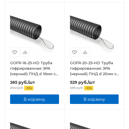
GOFR-16-25-HD Труба
GOFR-20-25-HD Труба
гофрированная ЭРА
гофрированная ЭРА
(черный) ПНД d 16мм с
(черный) ПНД d 20мм с
зонд. легкая 25м бухта
зонд. легкая 25м бухта
265
руб.
/шт
529
руб.
/шт
294
руб.
588
руб.
-
10
%
-
10
%
В корзину
В корзину