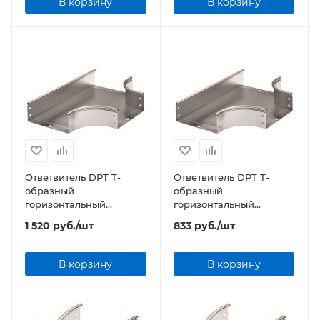
В корзину
В корзину
Ответвитель DPT Т-
Ответвитель DPT Т-
образный
образный
горизонтальный
горизонтальный
300x50мм
50x50мм
1 520
руб.
/шт
833
руб.
/шт
В корзину
В корзину