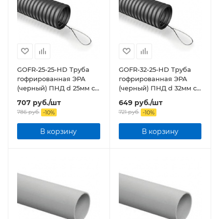
GOFR-25-25-HD Труба
GOFR-32-25-HD Труба
гофрированная ЭРА
гофрированная ЭРА
(черный) ПНД d 25мм с
(черный) ПНД d 32мм с
зонд. легкая 25м
зонд. легкая 25м бухта
707
руб.
/шт
649
руб.
/шт
786
руб.
721
руб.
-
10
%
-
10
%
В корзину
В корзину