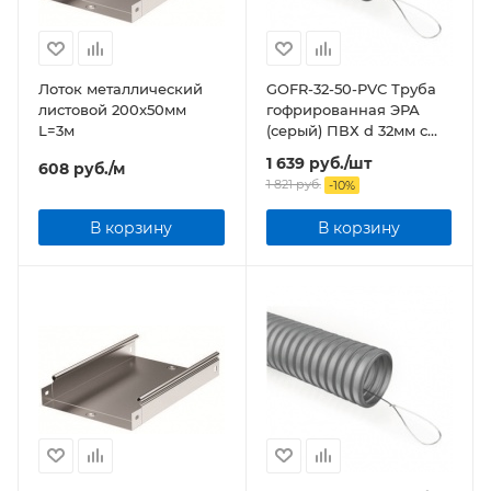
Лоток металлический
GOFR-32-50-PVС Труба
листовой 200x50мм
гофрированная ЭРА
L=3м
(серый) ПВХ d 32мм с
зонд. легкая 50м бухта
1 639
руб.
/шт
608
руб.
/м
1 821
руб.
-
10
%
В корзину
В корзину