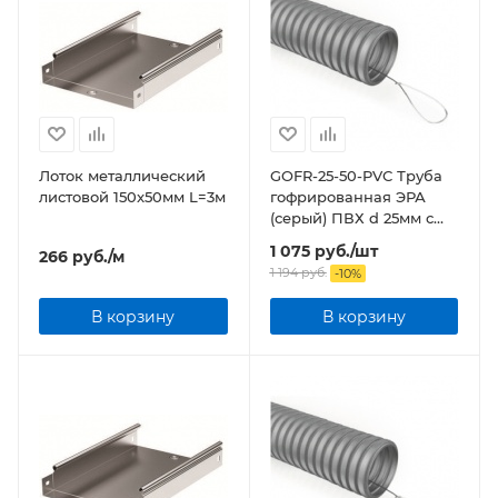
Лоток металлический
GOFR-25-50-PVС Труба
листовой 150x50мм L=3м
гофрированная ЭРА
(серый) ПВХ d 25мм с
зонд. легкая 50м бухта
1 075
руб.
/шт
266
руб.
/м
1 194
руб.
-
10
%
В корзину
В корзину