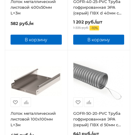
Лоток металлический
GOFR-40-25-PVС Труба
листовой 400x50мм
гофрированная ЭРА
L=3м
(серый) ПВХ d 40мм с
зонд. легкая 25м бухта
1 202
руб.
/шт
582
руб.
/м
1 335
руб.
-
10
%
В корзину
В корзину
Лоток металлический
GOFR-50-20-PVС Труба
листовой 100x100мм
гофрированная ЭРА
L=3м
(серый) ПВХ d 50мм с
зонд. легкая 20м бухта
641
руб.
/шт