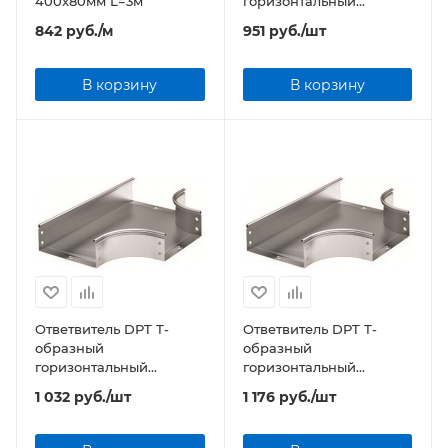
400x80мм L=3м
горизонтальный
100x50мм
842
руб.
/м
951
руб.
/шт
В корзину
В корзину
Ответвитель DPT Т-
Ответвитель DPT Т-
образный
образный
горизонтальный
горизонтальный
150x50мм
200x50мм
1 032
руб.
/шт
1 176
руб.
/шт