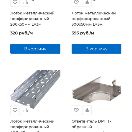
Лоток металлический
Лоток металлический
перфорированный
перфорированный
200x50мм L=3м
300x50мм L=3м
328
руб.
/м
393
руб.
/м
В корзину
В корзину
Лоток металлический
Ответвитель DPT Т-
перфорированный
образный