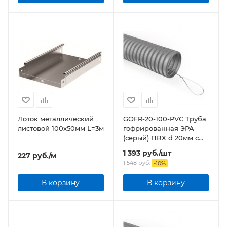
Лоток металлический
GOFR-20-100-PVС Труба
листовой 100x50мм L=3м
гофрированная ЭРА
(серый) ПВХ d 20мм с
зонд. легкая 100м бухта
1 393
руб.
/шт
227
руб.
/м
1 548
руб.
-
10
%
В корзину
В корзину