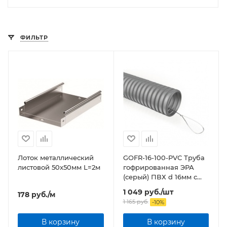
ФИЛЬТР
Лоток металлический
GOFR-16-100-PVС Труба
листовой 50x50мм L=2м
гофрированная ЭРА
(серый) ПВХ d 16мм с
зонд. легкая 100м бухта
1 049
руб.
/шт
178
руб.
/м
1 165
руб.
-
10
%
В корзину
В корзину