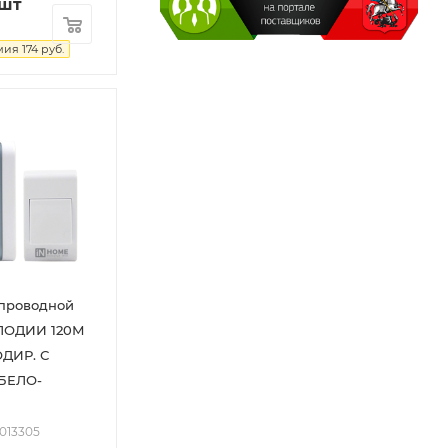
/шт
мия
174
руб.
спроводной
ЕЛОДИИ 120М
ОДИР. С
БЕЛО-
2013305