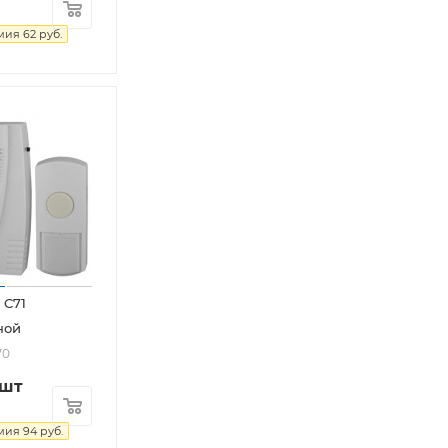
мия
62
руб.
 C71
ной
70
/шт
мия
94
руб.