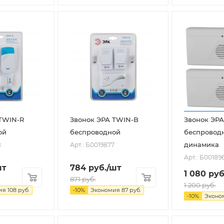
TWIN-R
Звонок ЭРА TWIN-B
Звонок ЭРА
ой
беспроводной
беспроводн
динамика
8
Арт.: Б0019877
Арт.: Б00189
шт
784
руб.
/шт
1 080
руб
871
руб.
1 200
руб.
ия
108
руб.
-
10
%
Экономия
87
руб.
-
10
%
Эконо