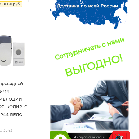
мия
130
руб.
спроводной
ВУМЯ
 МЕЛОДИИ
Р. КОДИР. С
P44 БЕЛО-
2013343