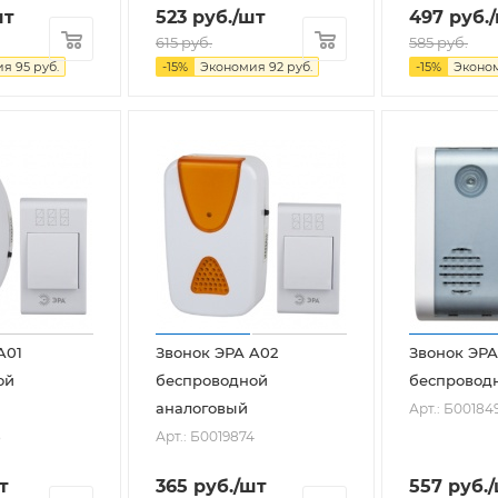
шт
523
руб.
/шт
497
руб.
615
руб.
585
руб.
ия
95
руб.
-
15
%
Экономия
92
руб.
-
15
%
Эконо
A01
Звонок ЭРА A02
Звонок ЭРА
ой
беспроводной
беспровод
аналоговый
Арт.: Б00184
3
Арт.: Б0019874
т
365
руб.
/шт
557
руб.