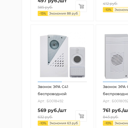
497
руб.
/шт
412
руб.
585
руб.
-
10
%
Эконом
-
15
%
Экономия
88
руб.
Звонок ЭРА C41
Звонок ЭРА 
беспроводной
беспроводн
Арт.: Б0018492
Арт.: Б001809
569
руб.
/шт
761
руб.
/ш
632
руб.
845
руб.
-
10
%
Экономия
63
руб.
-
10
%
Эконом