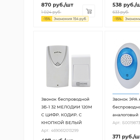
870
руб.
/шт
538
руб.
/
1 024
руб.
633
руб.
-
15
%
Экономия
154
руб.
-
15
%
Эконом
Звонок беспроводной
Звонок ЭРА 
ЗБ-1 32 МЕЛОДИИ 120М
беспроводн
С ЦИФР. КОДИР. С
аналоговый
КНОПКОЙ БЕЛЫЙ
Арт.: Б001987
Арт.: 4690612013299
371
руб.
/ш