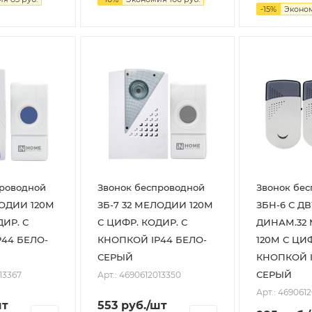
-
15
%
Эконо
проводной
Звонок беспроводной
Звонок бе
ЛОДИИ 120М
ЗБ-7 32 МЕЛОДИИ 120М
ЗБН-6 С Д
ДИР. С
С ЦИФР. КОДИР. С
ДИНАМ.32
44 БЕЛО-
КНОПКОЙ IP44 БЕЛО-
120М С ЦИФ
СЕРЫЙ
КНОПКОЙ I
СЕРЫЙ
13367
Арт.: 4690612013350
Арт.: 469061
шт
553
руб.
/шт