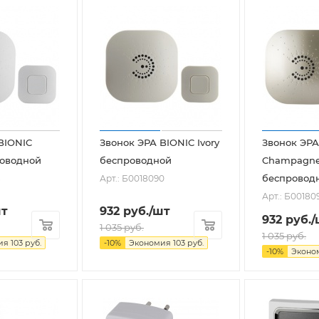
BIONIC
Звонок ЭРА BIONIC Ivory
Звонок ЭРА
роводной
беспроводной
Champagn
беспровод
8
Арт.: Б0018090
Арт.: Б00180
шт
932
руб.
/шт
932
руб.
/
1 035
руб.
1 035
руб.
ия
103
руб.
-
10
%
Экономия
103
руб.
-
10
%
Эконо