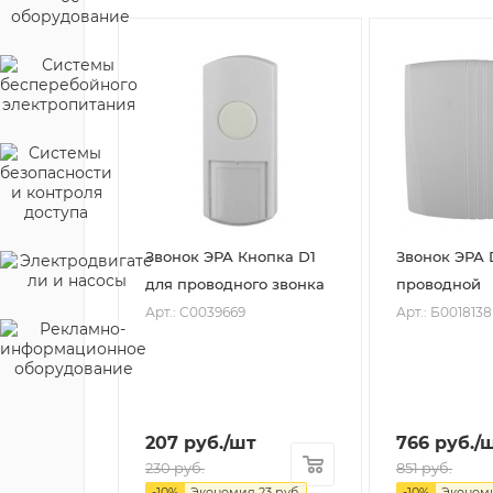
Звонок ЭРА Кнопка D1
Звонок ЭРА 
для проводного звонка
проводной
Арт.: C0039669
Арт.: Б0018138
207
руб.
/шт
766
руб.
/
230
руб.
851
руб.
-
10
%
Экономия
23
руб.
-
10
%
Эконом