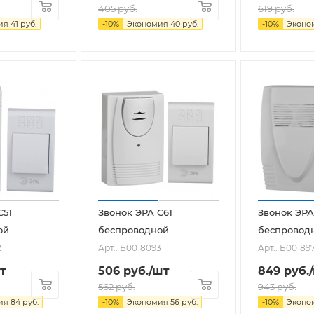
405
руб.
619
руб.
ия
41
руб.
-
10
%
Экономия
40
руб.
-
10
%
Эконо
C51
Звонок ЭРА C61
Звонок ЭРА
ой
беспроводной
беспровод
2
Арт.: Б0018093
Арт.: Б00189
т
506
руб.
/шт
849
руб.
562
руб.
943
руб.
ия
84
руб.
-
10
%
Экономия
56
руб.
-
10
%
Эконо