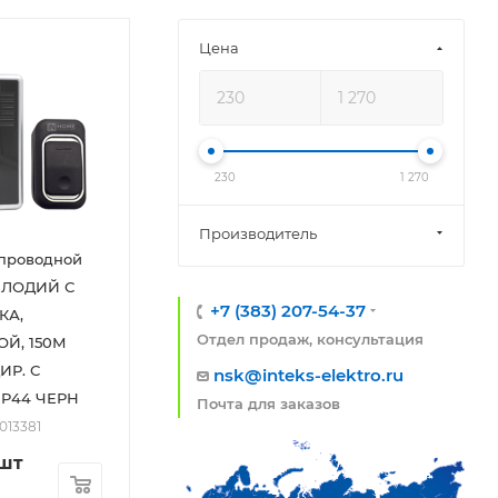
Цена
230
1 270
Производитель
спроводной
МЕЛОДИЙ С
+7 (383) 207-54-37
КА,
Отдел продаж, консультация
Й, 150М
ИР. С
nsk@inteks-elektro.ru
P44 ЧЕРН
Почта для заказов
2013381
/шт