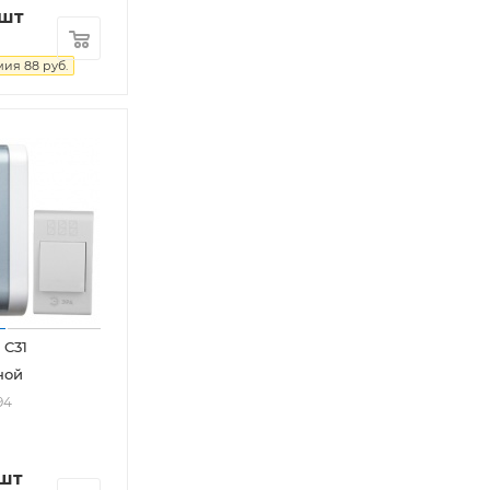
/шт
мия
88
руб.
 C31
ной
94
/шт