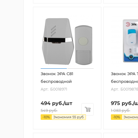
Звонок ЭРА C81
Звонок ЭРА 
беспроводной
беспроводн
Арт.: Б0018971
Арт.: Б001987
494
руб.
/шт
975
руб.
/
549
руб.
1 083
руб.
-
10
%
Экономия
55
руб.
-
10
%
Эконом