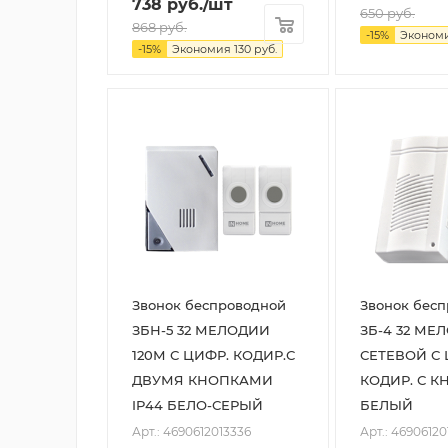
738
руб.
/шт
650
руб.
868
руб.
-
15
%
Эконом
-
15
%
Экономия
130
руб.
Звонок беспроводной
Звонок бес
ЗБН-5 32 МЕЛОДИИ
ЗБ-4 32 МЕ
120М С ЦИФР. КОДИР.С
СЕТЕВОЙ С 
ДВУМЯ КНОПКАМИ
КОДИР. С 
IP44 БЕЛО-СЕРЫЙ
БЕЛЫЙ
Арт.: 4690612013336
Арт.: 46906120