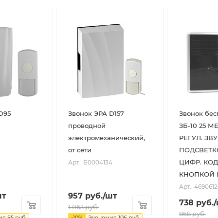
D95
Звонок ЭРА D157
Звонок бе
проводной
ЗБ-10 25 
электромеханический,
РЕГУЛ. ЗВУ
от сети
ПОДСВЕТКО
ЦИФР. КОД
Арт.: Б0004134
КНОПКОЙ I
Арт.: 469061
шт
957
руб.
/шт
738
руб.
1 063
руб.
868
руб.
ия
85
руб.
-
10
%
Экономия
106
руб.