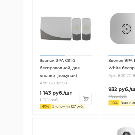
Звонок ЭРА C91-2
Звонок ЭРА 
беспроводной, две
White бесп
кнопки (нов.упак)
Арт.: Б001774
Арт.: Б0018998
932
руб.
/
1 143
руб.
/шт
1 035
руб.
1 270
руб.
-
10
%
Эконом
-
10
%
Экономия
127
руб.