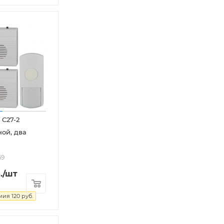
 C27-2
ой, два
69
.
/шт
мия
120
руб.