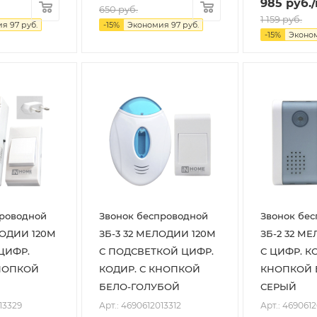
985
руб.
650
руб.
1 159
руб.
ия
97
руб.
-
15
%
Экономия
97
руб.
-
15
%
Эконо
проводной
Звонок беспроводной
Звонок бе
ЛОДИИ 120М
ЗБ-3 32 МЕЛОДИИ 120М
ЗБ-2 32 М
ЦИФР.
С ПОДСВЕТКОЙ ЦИФР.
С ЦИФР. К
КНОПКОЙ
КОДИР. С КНОПКОЙ
КНОПКОЙ 
БЕЛО-ГОЛУБОЙ
СЕРЫЙ
13329
Арт.: 4690612013312
Арт.: 469061