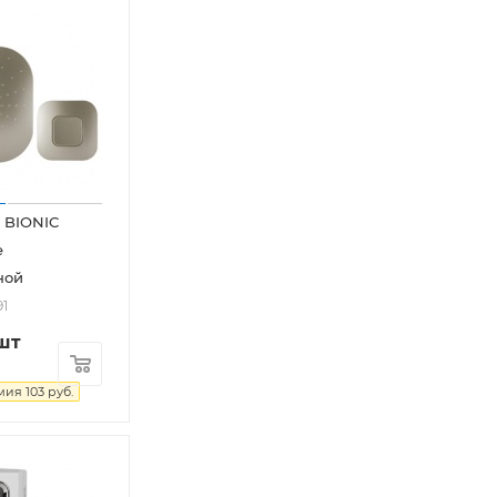
 BIONIC
e
ной
91
шт
мия
103
руб.