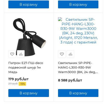
В корзину
В корзину
Патрон Е27-ПШ-deco
Светильник SP-PIPE-
подвесной шнур 1м
HANG-L300-R30-9W
Медь
Warm3000 (BK, 24 deg,
230V) (Arlight, IP20
179
руб.
/шт
8 588
руб.
/шт
Металл, 3 года)
211
руб.
-
15
%
В корзину
В корзину