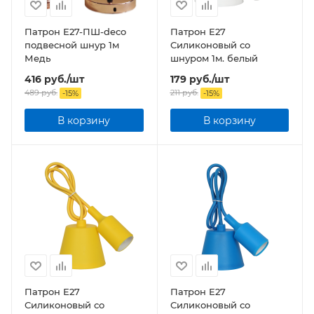
Патрон Е27-ПШ-deco
Патрон Е27
подвесной шнур 1м
Силиконовый со
Медь
шнуром 1м. белый
416
руб.
/шт
179
руб.
/шт
489
руб.
211
руб.
-
15
%
-
15
%
В корзину
В корзину
Патрон Е27
Патрон Е27
Силиконовый со
Силиконовый со