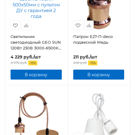
Светильник
Патрон Е27-П-deco
светодиодный GEO SUN
подвесной Медь
120Вт 230В 3000-6500К
8400лм 500x50мм с
4 229
руб.
/шт
211
руб.
/шт
пультом ДУ
4 975
руб.
248
руб.
-
15
%
-
15
%
В корзину
В корзину