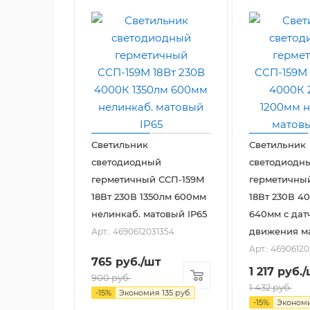
Светильник
Светильник
светодиодный
светодиодн
герметичный ССП-159М
герметичны
18Вт 230В 1350лм 600мм
18Вт 230В 4
нелинкаб. матовый IP65
640мм с дат
движения ма
Арт.: 4690612031354
Арт.: 4690612
765
руб.
/шт
1 217
руб.
/
900
руб.
1 432
руб.
-
15
%
Экономия
135
руб.
-
15
%
Эконом