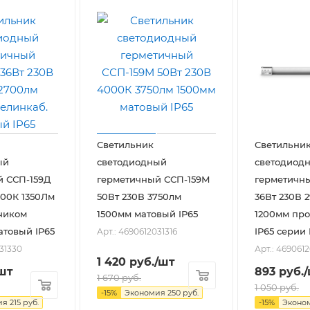
Светильник
Светильни
ый
светодиодный
светодиод
й ССП-159Д
герметичный ССП-159М
герметичн
000К 1350Лм
50Вт 230В 3750лм
36Вт 230В 
чиком
1500мм матовый IP65
1200мм пр
товый IP65
IP65 серии
Арт.: 4690612031316
031330
Арт.: 469061
1 420
руб.
/шт
шт
893
руб.
1 670
руб.
1 050
руб.
-
15
%
Экономия
250
руб.
ия
215
руб.
-
15
%
Эконо