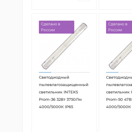
Сделано в
Сделано в
России
России
Светодиодный
Светодиодн
пылевлагозащищенный
пылевлаго
светильник INTEKS
светильник 
Prom-36 32Вт 3750Лм
Prom-50 47В
4000/5000К IP65
4000/5000К 