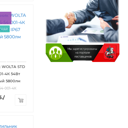
 года
к WOLTA STD
01-4К 54Вт
ый 5800лм
54-001-4К
.
/