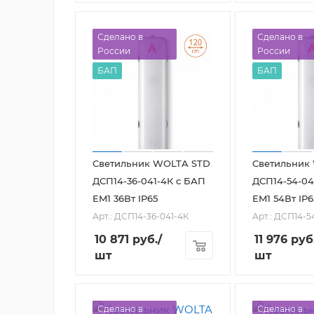
Сделано в
Сделано в
России
России
БАП
БАП
Светильник WOLTA STD
Светильник
ДСП14-36-041-4К с БАП
ДСП14-54-04
EM1 36Вт IP65
EM1 54Вт IP6
Арт.: ДСП14-36-041-4К
Арт.: ДСП14-5
10 871
руб.
/
11 976
руб
шт
шт
Сделано в
Сделано в