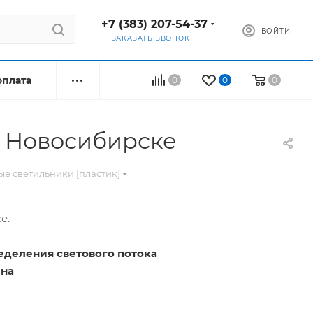
+7 (383) 207-54-37
ВОЙТИ
ЗАКАЗАТЬ ЗВОНОК
оплата
0
0
0
в Новосибирске
е светильники [пластик]
е.
ределения светового потока
ена