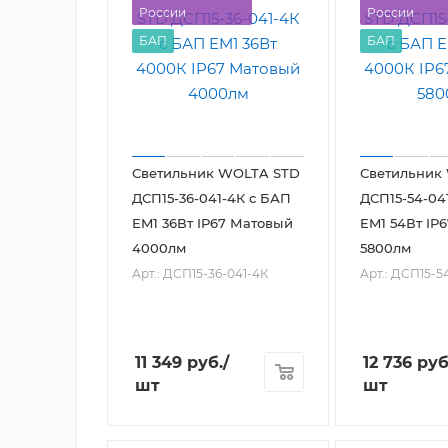
России
России
БАП
БАП
Светильник WOLTA STD
Светильник
ДСП15-36-041-4К с БАП
ДСП15-54-04
EM1 36Вт IP67 Матовый
EM1 54Вт IP
4000лм
5800лм
Арт.: ДСП15-36-041-4К
Арт.: ДСП15-5
11 349
руб.
/
12 736
руб
шт
шт