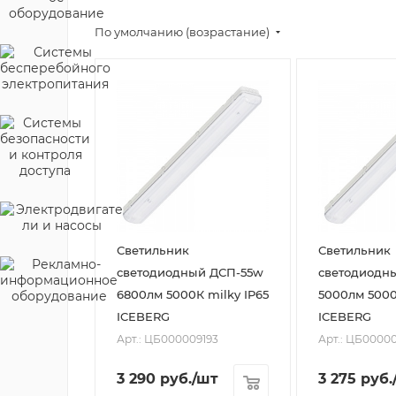
По умолчанию (возрастание)
Светильник
Светильник
светодиодный ДСП-55w
светодиодн
6800лм 5000К milky IP65
5000лм 5000
ICEBERG
ICEBERG
Арт.: ЦБ000009193
Арт.: ЦБ0000
3 290
руб.
/шт
3 275
руб.