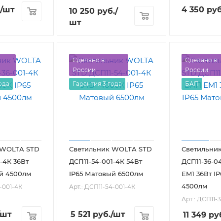
/шт
4 350
руб
10 250
руб.
/
шт
Сделано в
Сделано в
России
России
ода
Гарантия 3 года
БАП
 WOLTA STD
Светильник WOLTA STD
Светильни
-4К 36Вт
ДСП11-54-001-4К 54Вт
ДСП11-36-0
й 4500лм
IP65 Матовый 6500лм
EM1 36Вт I
4500лм
6-001-4К
Арт.: ДСП11-54-001-4К
Арт.: ДСП11-
/шт
5 521
руб.
/шт
11 349
ру