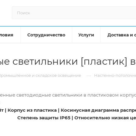
ловия
Сотрудничество
Услуги
Доставка и 
е светильники [пластик] 
—
Промышленное и складское освещение
Настенно-потолочны
нные светодиодные светильники в пластиковом корпус
:
т | Корпус из пластика | Косинусная диаграмма расп
Степень защиты IP65 | Относительно низкая ц