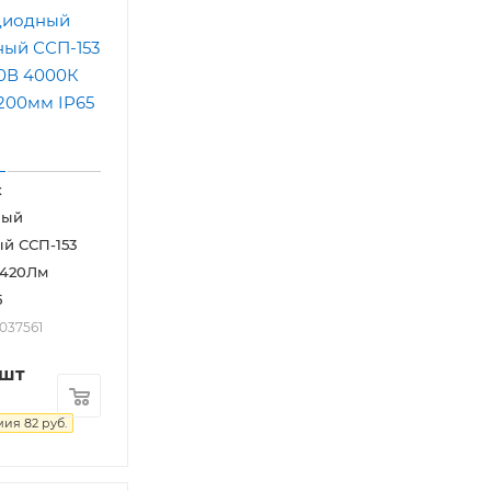
к
ный
й ССП-153
3420Лм
5
2037561
/шт
мия
82
руб.