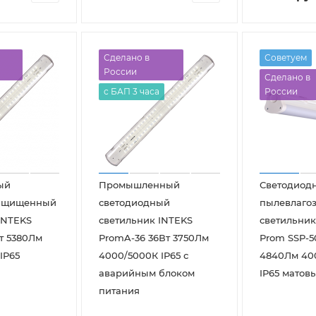
Сделано в
Советуем
России
Сделано в
с БАП 3 часа
России
ый
Промышленный
Светодиод
защищенный
светодиодный
пылевлаго
INTEKS
светильник INTEKS
светильник
т 5380Лм
PromA-36 36Вт 3750Лм
Prom SSP-5
IP65
4000/5000К IP65 с
4840Лм 40
аварийным блоком
IP65 матов
питания