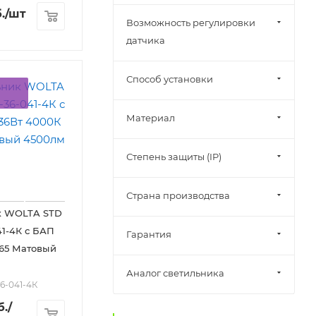
.
/шт
Возможность регулировки
датчика
Способ установки
Материал
Степень защиты (IP)
Страна производства
к WOLTA STD
41-4К с БАП
Гарантия
P65 Матовый
Аналог светильника
36-041-4К
б.
/