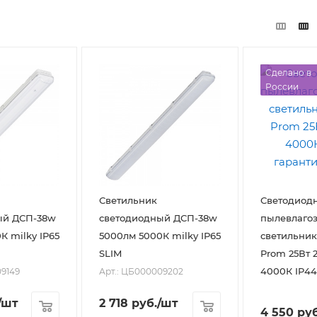
Сделано в
России
Светильник
Светодиод
ый ДСП-38w
светодиодный ДСП-38w
пылевлаго
К milky IP65
5000лм 5000К milky IP65
светильник
SLIM
Prom 25Вт 
4000К IP44
09149
Арт.: ЦБ000009202
/шт
2 718
руб.
/шт
4 550
руб