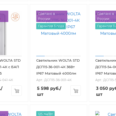
Сделано в
Сделано в
России
России
Гарантия 3 года
Гарантия 3
 WOLTA STD
Светильник WOLTA STD
Светильни
1-4К с БАП
ДСП15-36-001-4К 36Вт
ДСП15-54-0
5
IP67 Матовый 4000лм
IP67 Матов
4-041-4К
Арт.: ДСП15-36-001-4К
Арт.: ДСП15-
.
/
5 598
руб.
/
3 050
руб
шт
шт
125 лм/Вт