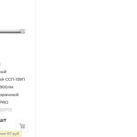
к
ный
ый ССП-159П
2900лм
озрачный
 PRO
2021775
/шт
мия
157
руб.