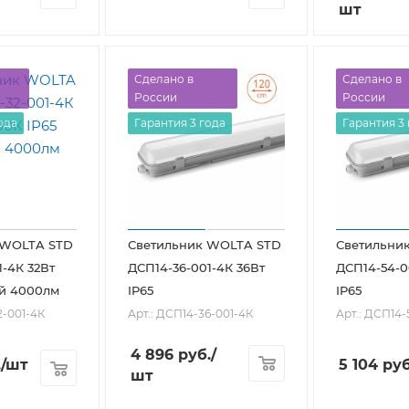
шт
Сделано в
Сделано в
России
России
ода
Гарантия 3 года
Гарантия 3
 WOLTA STD
Светильник WOLTA STD
Светильни
1-4К 32Вт
ДСП14-36-001-4К 36Вт
ДСП14-54-0
ый 4000лм
IP65
IP65
2-001-4К
Арт.: ДСП14-36-001-4К
Арт.: ДСП14-
4 896
руб.
/
.
/шт
5 104
руб
шт