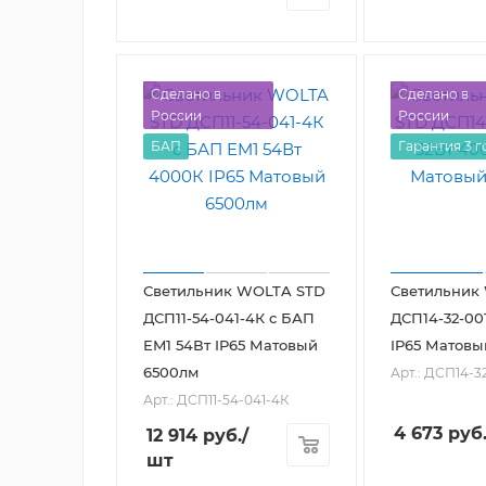
Сделано в
Сделано в
России
России
БАП
Гарантия 3 г
Светильник WOLTA STD
Светильник
ДСП11-54-041-4К с БАП
ДСП14-32-00
EM1 54Вт IP65 Матовый
IP65 Матов
6500лм
Арт.: ДСП14-3
Арт.: ДСП11-54-041-4К
4 673
руб
12 914
руб.
/
шт