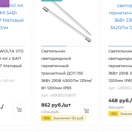
 WOLTA STD
Светильник
Светильни
1-4К с БАП
светодиодный
светодиод
67 Матовый
герметичный
герметичны
транзитный ДСП-155
36Вт 230В 
36Вт 230В 4500Лм 125лм/
1200мм IP6
4-041-4К
Вт 1200мм IP65
Арт.: 469061
Арт.: 4690612038117
468
руб.
862
руб.
/шт
.
/
550
руб.
1 014
руб.
-
15
%
Эконо
-
15
%
Экономия
152
руб.