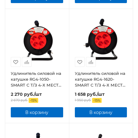
Удлинитель силовой на
Удлинитель силовой на
катушке RG4-1050-
катушке RG4-1620-
SMART С Т/З 4-Х МЕСТН
SMART С Т/З 4-Х МЕСТН
С З/К 10А 50М 8805
С З/К 16А 20М 8862
2 270
руб.
/шт
1 658
руб.
/шт
2 670
руб.
1 950
руб.
-
15
%
-
15
%
В корзину
В корзину