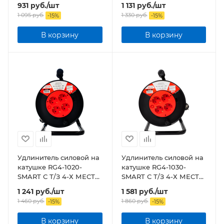
БЕЗ З\К 6А 20М 8742
БЕЗ З\К 6А 30М 8743
931
руб.
/шт
1 131
руб.
/шт
1 095
руб.
1 330
руб.
-
15
%
-
15
%
В корзину
В корзину
Удлинитель силовой на
Удлинитель силовой на
катушке RG4-1020-
катушке RG4-1030-
SMART С Т/З 4-Х МЕСТН
SMART С Т/З 4-Х МЕСТН
С З/К 10А 20М 8802
С З/К 10А 30М 8803
1 241
руб.
/шт
1 581
руб.
/шт
1 460
руб.
1 860
руб.
-
15
%
-
15
%
В корзину
В корзину