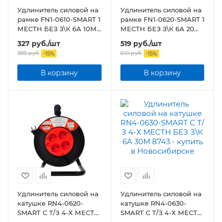
Удлинитель силовой на
Удлинитель силовой на
рамке FN1-0610-SMART 1
рамке FN1-0620-SMART 1
МЕСТН БЕЗ З\К 6А 10М
МЕСТН БЕЗ З\К 6А 20М
8661
8662
327
руб.
/шт
519
руб.
/шт
385
руб.
610
руб.
-
15
%
-
15
%
В корзину
В корзину
Удлинитель силовой на
Удлинитель силовой на
катушке RN4-0620-
катушке RN4-0630-
SMART С Т/З 4-Х МЕСТН
SMART С Т/З 4-Х МЕСТН