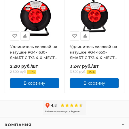
Удлинитель силовой на
Удлинитель силовой на
катушке RG4-1630-
катушке RG4-1650-
SMART С Т/З 4-Х МЕСТН
SMART С Т/З 4-Х МЕСТН
С З/К 16А 30М 8863
С З/К 16А 50М 8865
2 210
руб.
/шт
3 247
руб.
/шт
2 600
руб.
3 820
руб.
-
15
%
-
15
%
В корзину
В корзину
КОМПАНИЯ