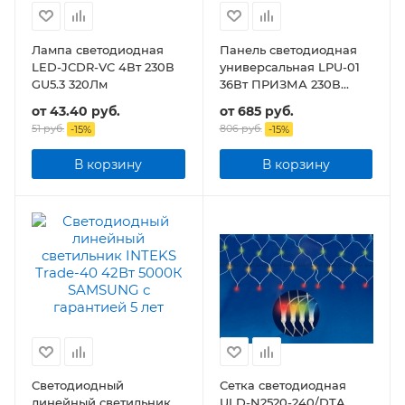
Лампа светодиодная
Панель светодиодная
LED-JCDR-VC 4Вт 230В
универсальная LPU-01
GU5.3 320Лм
36Вт ПРИЗМА 230В
3420Лм 180х1195х19мм
от
43.40 руб.
от
685 руб.
IP40
51 руб.
806 руб.
-
15
%
-
15
%
В корзину
В корзину
Светодиодный
Сетка светодиодная
линейный светильник
ULD-N2520-240/DTA