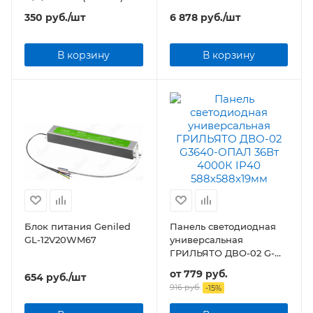
2000x15,2x6 мм
350
руб.
/шт
6 878
руб.
/шт
анодированный
В корзину
В корзину
Блок питания Geniled
Панель светодиодная
GL-12V20WM67
универсальная
ГРИЛЬЯТО ДВО-02 G-
ОПАЛ 36Вт IP40
от
779 руб.
654
руб.
/шт
588х588x19мм
916 руб.
-
15
%