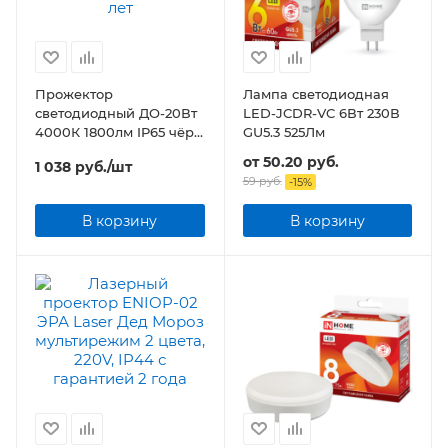
Прожектор
Лампа светодиодная
светодиодный ДО-20Вт
LED-JCDR-VC 6Вт 230В
4000К 1800лм IP65 чёр
GU5.3 525Лм
ECO CLASS
от
50.20 руб.
1 038
руб.
/шт
59 руб.
-
15
%
В корзину
В корзину