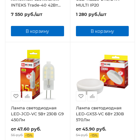
INTEKS Trade-40 42Вт
MULTI IP20
5000К SAMSUNG
7 550
руб.
/шт
1 280
руб.
/шт
В корзину
В корзину
Лампа светодиодная
Лампа светодиодная
LED-JCD-VC 5Вт 230В G9
LED-GX53-VC 6Вт 230В
450Лм
570Лм
от
47.60 руб.
от
45.90 руб.
56 руб.
54 руб.
-
15
%
-
15
%