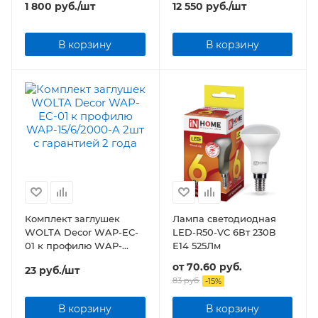
1 800
руб.
/шт
12 550
руб.
/шт
В корзину
В корзину
Комплект заглушек
Лампа светодиодная
WOLTA Decor WAP-EC-
LED-R50-VC 6Вт 230В
01 к профилю WAP-
Е14 525Лм
15/6/2000-A 2шт
от
70.60 руб.
23
руб.
/шт
83 руб.
-
15
%
В корзину
В корзину