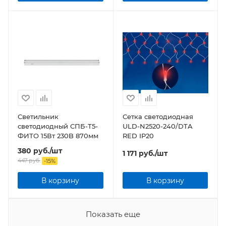
Светильник
Сетка светодиодная
светодиодный СПБ-Т5-
ULD-N2520-240/DTA
ФИТО 15Вт 230B 870мм
RED IP20
380
руб.
/шт
1 171
руб.
/шт
447
руб.
-
15
%
В корзину
В корзину
Показать еще