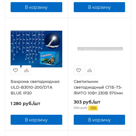
В корзину
В корзину
Бахрома светодиодная
Светильник
ULD-B3010-200/DTA
светодиодный СПБ-Т5-
BLUE IP20
ФИТО 10Вт 230B 570мм
303
руб.
/шт
1 280
руб.
/шт
356
руб.
-
15
%
В корзину
В корзину