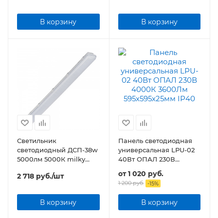
В корзину
В корзину
Светильник
Панель светодиодная
светодиодный ДСП-38w
универсальная LPU-02
5000лм 5000К milky
40Вт ОПАЛ 230В
IP65 SLIM
3600Лм 595х595х25мм
от
1 020 руб.
2 718
руб.
/шт
IP40
1 200 руб.
-
15
%
В корзину
В корзину