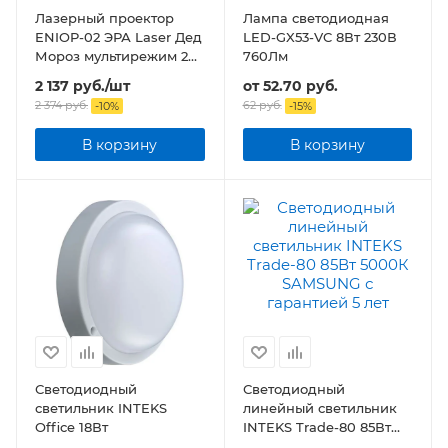
Лазерный проектор
Лампа светодиодная
ENIOP-02 ЭРА Laser Дед
LED-GX53-VC 8Вт 230В
Мороз мультирежим 2
760Лм
цвета, 220V, IP44
2 137
руб.
/шт
от
52.70 руб.
2 374
руб.
62 руб.
-
10
%
-
15
%
В корзину
В корзину
Светодиодный
Светодиодный
светильник INTEKS
линейный светильник
Office 18Вт
INTEKS Trade-80 85Вт
5000К SAMSUNG