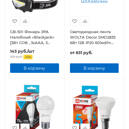
GB-501 Фонарь ЭРА
Светодиодная лента
Налобный «Blackjack»
WOLTA Decor SMD2835
[3Вт COB , 3хААА, 3
6Вт 12В IP20 60led/m
режима, карт]
5000х8х1мм
143
руб.
/шт
от
631 руб.
159
руб.
-
10
%
В корзину
В корзину