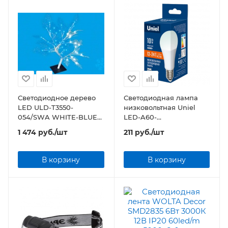
Светодиодное дерево
Светодиодная лампа
LED ULD-T3550-
низковольтная Uniel
054/SWA WHITE-BLUE
LED-A60-
IP20 FROST
10W/NW/E27/FR/12-24V
1 474
руб.
/шт
211
руб.
/шт
В корзину
В корзину