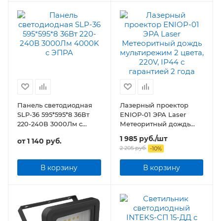
Панель светодиодная
Лазерный проектор
SLP-36 595*595*8 36Вт
ENIOP-01 ЭРА Laser
220-240В 3000Лм с
Метеоритный дождь
ЭПРА
мультирежим 2 цвета,
1 985
руб.
/шт
от
1 140 руб.
220V, IP44
2 205
руб.
-
10
%
В корзину
В корзину