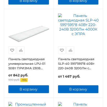
В корзину
В корзину
Панель светодиодная
Панель светодиодная
универсальная LPU-01
SLP-40 595*595*8 40Вт
50Вт ПРИЗМА 230В
220-240В 3200Лм с
4750Лм 180х1195х19мм
ЭПРА
от
842 руб.
от
1 467 руб.
IP40
990 руб.
-
15
%
В корзину
В корзину