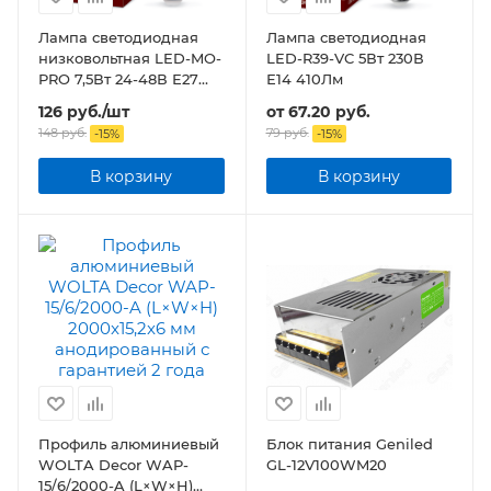
Лампа светодиодная
Лампа светодиодная
низковольтная LED-MO-
LED-R39-VC 5Вт 230В
PRO 7,5Вт 24-48В Е27
Е14 410Лм
4000К 600Лм
126
руб.
/шт
от
67.20 руб.
148
руб.
79 руб.
-
15
%
-
15
%
В корзину
В корзину
Профиль алюминиевый
Блок питания Geniled
WOLTA Decor WAP-
GL-12V100WM20
15/6/2000-A (L×W×H)