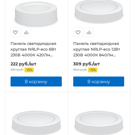
Панель светодиодная
Панель светодиодная
круглая NRLP-eco 6Вт
круглая NRLP-eco 12Вт
230В 4000К 420Лм
230В 4000К 840Лм
120мм белая накладная
170мм белая накладная
222
руб.
/шт
309
руб.
/шт
IP40
IP40
261
руб.
364
руб.
-
15
%
-
15
%
В корзину
В корзину