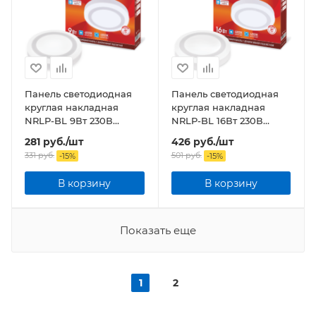
Панель светодиодная
Панель светодиодная
круглая накладная
круглая накладная
NRLP-BL 9Вт 230В
NRLP-BL 16Вт 230В
4000К 540Лм 145мм с
4000К 960Лм 195мм с
281
руб.
/шт
426
руб.
/шт
подсветкой белая IP20
подсветкой белая IP20
331
руб.
501
руб.
-
15
%
-
15
%
В корзину
В корзину
Показать еще
1
2