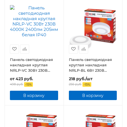
Панель светодиодная
Панель светодиодная
накладная круглая
круглая накладная
NRLP-VC 30Вт 230В
NRLP-BL 6Вт 230В
2400лм 205мм белая
4000К 350Лм 105мм с
от
423 руб.
218
руб.
/шт
IP40
подсветкой белая
498 руб.
256
руб.
-
15
%
-
15
%
В корзину
В корзину