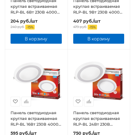
Панель светодиодная
Панель светодиодная
круглая встраиваемая
круглая встраиваемая
RLP-BL 6Вт 230В 4000К
RLP-BL 9Вт 230В 4000К
350Лм 105мм с
540Лм 145мм с
204
руб.
/шт
407
руб.
/шт
подсветкой белая IP20
подсветкой белая IP20
240
руб.
479
руб.
-
15
%
-
15
%
В корзину
В корзину
Панель светодиодная
Панель светодиодная
круглая встраиваемая
круглая встраиваемая
RLP-BL 16Вт 230В 4000К
RLP-BL 24Вт 230В
960Лм 195мм с
4000К 1440Лм 245мм с
595
руб.
/шт
750
руб.
/шт