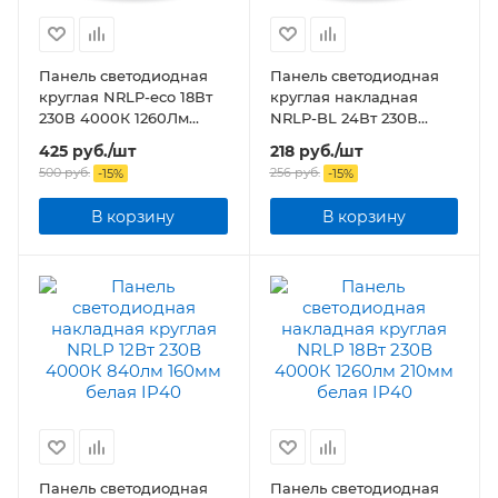
Панель светодиодная
Панель светодиодная
круглая NRLP-eco 18Вт
круглая накладная
230В 4000К 1260Лм
NRLP-BL 24Вт 230В
225мм белая накладная
4000К 1440Лм 245мм с
425
руб.
/шт
218
руб.
/шт
IP40
подсветкой белая IP20
500
руб.
256
руб.
-
15
%
-
15
%
В корзину
В корзину
Панель светодиодная
Панель светодиодная