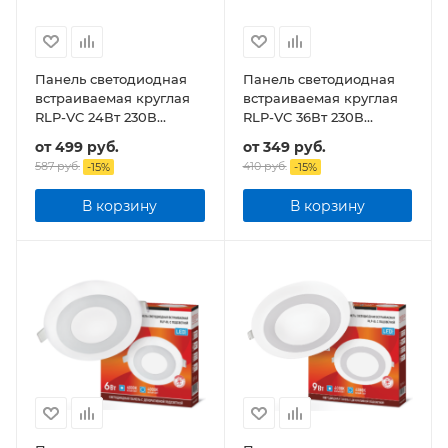
Панель светодиодная
Панель светодиодная
встраиваемая круглая
встраиваемая круглая
RLP-VC 24Вт 230В
RLP-VC 36Вт 230В
1920Лм 220мм белая
2880Лм 220мм белая
от
499 руб.
от
349 руб.
IP40
IP40
587 руб.
410 руб.
-
15
%
-
15
%
В корзину
В корзину