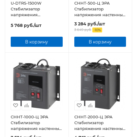
U-DTRS-1500W
СННТ-500-Ц ЭРА
Стабилизатор
Стабилизатор
напряжения
напряжения настенный,
ультратонкий.
ц.д., 140-260В/220/В,
3 284
руб.
/шт
5 768
руб.
/шт
Однофазный релейный.
500ВА
3 649
руб.
-
10
%
1500ВА. Настенный.
В корзину
В корзину
СННТ-1000-Ц ЭРА
СННТ-2000-Ц ЭРА
Стабилизатор
Стабилизатор
напряжения настенный,
напряжения настенный,
ц.д., 140-260В/220/В,
ц.д., 140-260В/220/В,