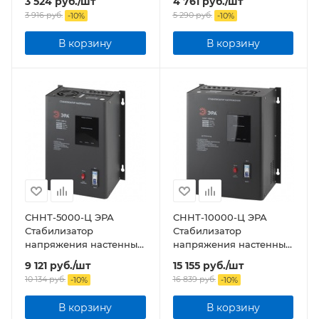
3 524
руб.
/шт
4 761
руб.
/шт
1000ВА
2000ВА
3 916
руб.
5 290
руб.
-
10
%
-
10
%
В корзину
В корзину
СННТ-5000-Ц ЭРА
СННТ-10000-Ц ЭРА
Стабилизатор
Стабилизатор
напряжения настенный,
напряжения настенный,
ц.д., 140-260В/220/В,
ц.д., 140-260В/220/В,
9 121
руб.
/шт
15 155
руб.
/шт
5000ВА
10000ВА
10 134
руб.
16 839
руб.
-
10
%
-
10
%
В корзину
В корзину