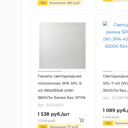
-
15
%
Экономия
289
руб.
Панель светодиодная
Светодиодн
потолочная ЭРА SPL-5-
SPL-7-40 (W
40 595x595x8 40Вт
3000Лм без
3600Лм белая без ЭПРА
Арт.: Б003617
Арт.: Б0032633
1 089
руб.
1 538
руб.
/шт
1 210
руб.
1 709
руб.
-
10
%
Эконом
-
10
%
Экономия
171
руб.