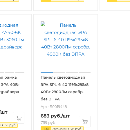
ая рамка
Панель светодиодная
) ЭРА 40Вт
ЭРА SPL-6-40 1195x295x8
 драйвера
40Вт 2800Лм серебр.
без ЭПРА
8
Арт.: Б0019448
/шт
683
руб.
/шт
759
руб.
ия
121
руб.
-
10
%
Экономия
76
руб.