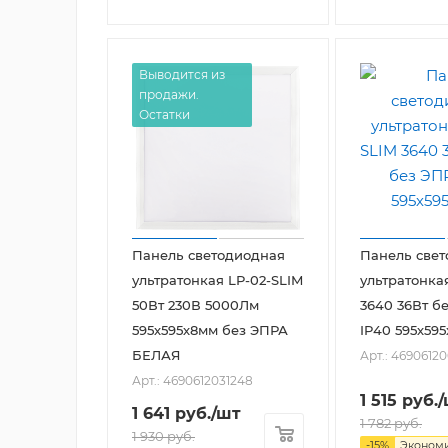
Выводится из
продажи.
Остатки
Панель светодиодная
Панель све
ультратонкая LP-02-SLIM
ультратонка
50Вт 230В 5000Лм
3640 36Вт б
595х595х8мм без ЭПРА
IP40 595х595
БЕЛАЯ
Арт.: 4690612
Арт.: 4690612031248
1 515
руб.
/
1 641
руб.
/шт
1 782
руб.
1 930
руб.
-
15
%
Эконом