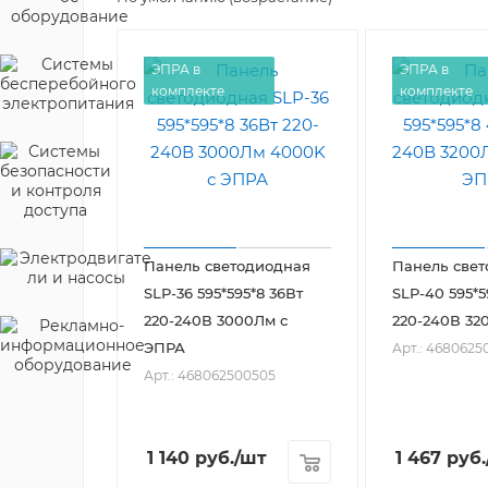
ЭПРА в
ЭПРА в
комплекте
комплекте
Панель светодиодная
Панель све
SLP-36 595*595*8 36Вт
SLP-40 595*5
220-240В 3000Лм с
220-240В 32
ЭПРА
Арт.: 4680625
Арт.: 468062500505
1 140
руб.
/шт
1 467
руб.