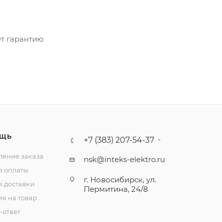
ет гарантию
ЩЬ
+7 (383) 207-54-37
ение заказа
nsk@inteks-elektro.ru
я оплаты
г. Новосибирск, ул.
я доставки
Пермитина, 24/8
ия на товар
-ответ