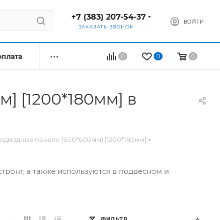
+7 (383) 207-54-37
ВОЙТИ
ЗАКАЗАТЬ ЗВОНОК
оплата
0
0
0
] [1200*180мм] в
тодиодные панели [600*600мм] [1200*180мм]
тронг, а также используются в подвесном и
ФИЛЬТР