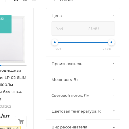
Цена
из
759
2 080
Производитель
етодиодная
ая LP-02-SLIM
Мощность, Вт
3600Лм
м без ЭПРА
Световой поток, Лм
0
2031262
Цветовая температура, К
.
/шт
Вид рассеивателя
мия
255
руб.