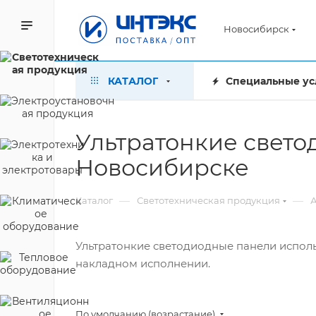
Новосибирск
КАТАЛОГ
Специальные ус
Ультратонкие свето
Новосибирске
—
—
Каталог
Светотехническая продукция
А
Ультратонкие светодиодные панели исполь
накладном исполнении.
По умолчанию (возрастание)