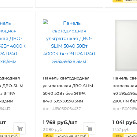
тодиодная
Панель светодиодная
Панель св
я ДВО-SLIM
ультратонкая ДВО-SLIM
потолочная
ез ЭПРА
5040 50Вт без ЭПРА
40 595x595
х8,5мм
IP40 595х595х8,5мм
2800Лм бел
064413
Арт.: 4690612064437
Арт.: Б00269
шт
1 768
руб.
/шт
1 041
руб.
2 080
руб.
1 157
руб.
ия
267
руб.
-
15
%
Экономия
312
руб.
-
10
%
Эконо