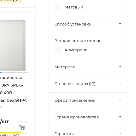
Матовый
Способ установки
Встраивается в потолок
Армстронг
Материал
етодиодная
Степень защиты (IP)
 ЭРА SPL-5-
x8 40Вт
Сфера применения
ая без ЭПРА
62
Страна производства
/шт
Гарантия
мия
116
руб.