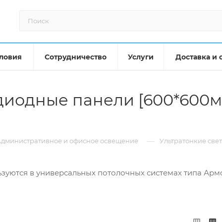
ловия
Сотрудничество
Услуги
Доставка и 
диодные панели [600*600мм
—
дминистративное и офисное освещение
Ультратонкие све
зуются в универсальных потолочных системах типа Армс