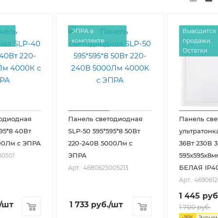
ЭПРА в
Выводится 
комплекте
продажи.
Остатки
тодиодная
Панель светодиодная
Панель св
95*8 40Вт
SLP-50 595*595*8 50Вт
ультратонк
00Лм с ЭПРА
220-240В 5000Лм с
36Вт 230В 
ЭПРА
595х595х8м
00501
БЕЛАЯ IP4
Арт.: 4680625005213
Арт.: 469061
1 445
руб
/шт
1 733
руб.
/шт
1 700
руб.
-
15
%
Эконо