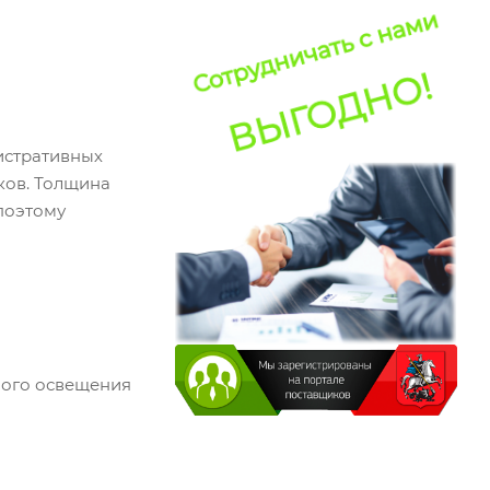
истративных
ков. Толщина
 поэтому
ного освещения