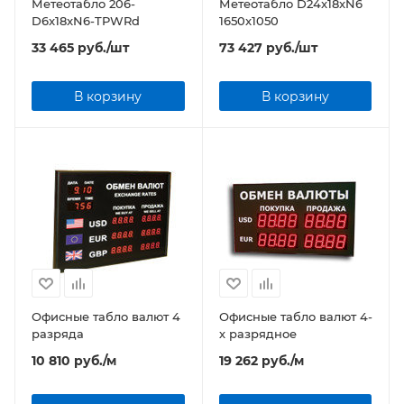
Метеотабло 206-
Метеотабло D24x18xN6
D6x18xN6-TPWRd
1650x1050
33 465
руб.
/шт
73 427
руб.
/шт
В корзину
В корзину
Офисные табло валют 4
Офисные табло валют 4-
разряда
х разрядное
10 810
руб.
/м
19 262
руб.
/м