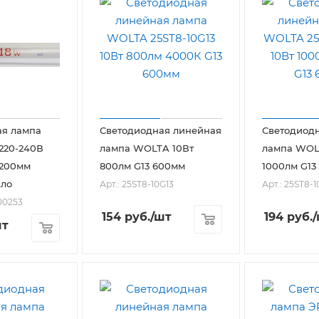
ая лампа
Светодиодная линейная
Светодиод
 220-240В
лампа WOLTA 10Вт
лампа WOL
1200мм
800лм G13 600мм
1000лм G13
кло
Арт.: 25ST8-10G13
Арт.: 25ST8-
00253
154
руб.
/шт
194
руб.
шт