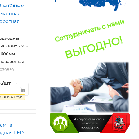
тодиодная
RO 10Вт 230В
 600мм
поворотная
2030890
.
/шт
мия
15.40
руб.