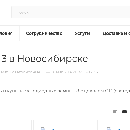
ловия
Сотрудничество
Услуги
Доставка и 
13 в Новосибирске
—
Лампы светодиодные
Лампы ТРУБКА T8 G13
 и купить светодиодные лампы T8 с цоколем G13 (свето