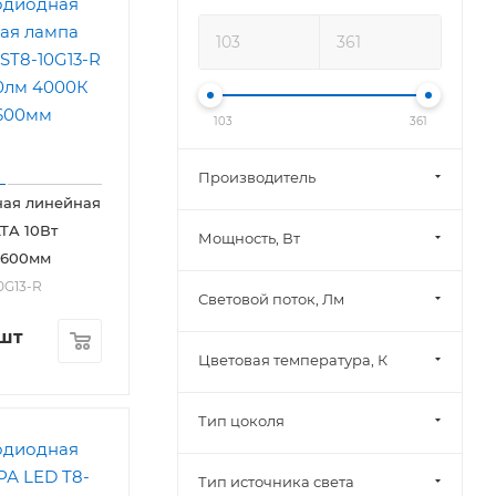
103
361
Производитель
ная линейная
TA 10Вт
Мощность, Вт
 600мм
10G13-R
Световой поток, Лм
/шт
Цветовая температура, К
Тип цоколя
Тип источника света