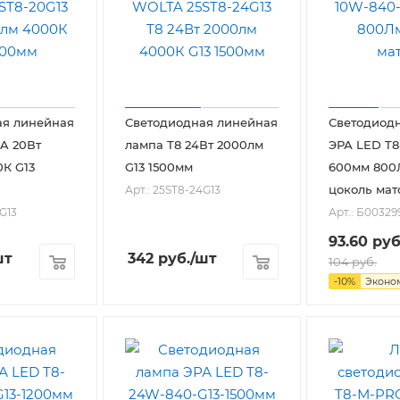
ая линейная
Светодиодная линейная
Светодиод
A 20Вт
лампа T8 24Вт 2000лм
ЭРА LED T8
К G13
G13 1500мм
600мм 800Л
цоколь мат
Арт.: 25ST8-24G13
0G13
Арт.: Б00329
93.60
руб
шт
342
руб.
/шт
104
руб.
-
10
%
Эконо