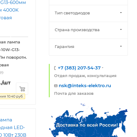
Тип светодиодов
Страна производства
ная лампа
Гарантия
-10W-G13-
м поворотн.
овая
+7 (383) 207-54-37
99
Отдел продаж, консультация
.
/шт
nsk@inteks-elektro.ru
Почта для заказов
мия
10.40
руб.