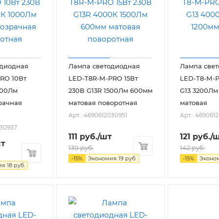
одиодная
Лампа светодиодная
Лампа све
RO 10Вт
LED-T8R-М-PRO 15Вт
LED-T8-М-P
000Лм
230В G13R 1500Лм 600мм
G13 3200Лм
рачная
матовая поворотная
матовая
Арт.: 4690612030951
Арт.: 469061
030937
111
руб.
/шт
121
руб.
/
шт
130
руб.
142
руб.
-
15
%
Экономия
19
руб.
-
15
%
Эконо
ия
18
руб.