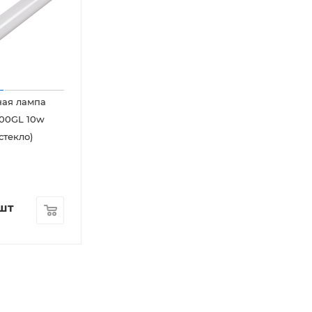
ная лампа
600GL 10w
стекло)
шт