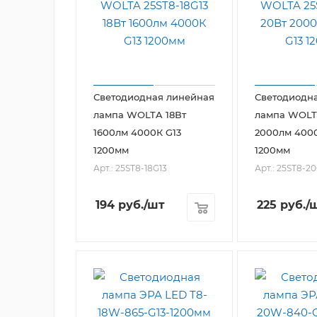
Светодиодная линейная
Светодиодн
лампа WOLTA 18Вт
лампа WOLT
1600лм 4000К G13
2000лм 4000
1200мм
1200мм
Арт.: 25ST8-18G13
Арт.: 25ST8-2
194
руб.
/шт
225
руб.
/