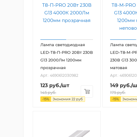
Лампа светодиодная
Лампа свет
LED-T8-П-PRO 20Вт 230В
LED-T8-М-P
G13 2000Лм 1200мм
230В G13 30
прозрачная
матовая
Арт.: 4690612030982
Арт.: 46906120
123
руб.
/шт
149
руб.
/ш
145
руб.
175
руб.
-
15
%
Экономия
22
руб.
-
15
%
Эконом