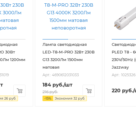
одиодная
Лампа светодиодная
Светодиод
RO 30Вт
LED-T8-М-PRO 32Вт 230В
PLED T8 - 
00Лм 1200мм
G13 3200Лм 1500мм
230V/50Hz (
матовая
Jazzway
31019
Арт.: 4690612031033
Арт.: 1025326
т
184
руб.
/шт
220
руб.
/
216
руб.
ия
26
руб.
-
15
%
Экономия
32
руб.