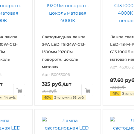
ая лампа
Светодиодная лампа
Лампа све
20W-G13-
ЭРА LED T8-24W-G13-
LED-T8-М-P
0Лм
1500мм 1920Лм
G13 1000Лм
околь
поворотн. цоколь
матовая не
матовая
Арт.: 469061
4
Арт.: Б0033006
87.60
руб
т
325
руб.
/шт
103
руб.
361
руб.
-
15
%
Эконо
ия
14
руб.
-
10
%
Экономия
36
руб.