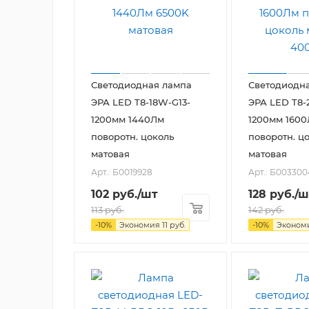
Светодиодная лампа
Светодиодн
ЭРА LED T8-18W-G13-
ЭРА LED T8-
1200мм 1440Лм
1200мм 160
поворотн. цоколь
поворотн. ц
матовая
матовая
Арт.: Б0019928
Арт.: Б003300
102
руб.
/шт
128
руб.
/ш
113
руб.
142
руб.
-
10
%
Экономия
11
руб.
-
10
%
Эконом