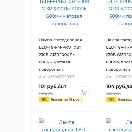
Лампа светодиодная
Лампа свет
LED-T8R-M-PRO 10Вт
LED-T8R-П-P
230В G13R 1000Лм
230В G13R 1
600мм матовая
600мм проз
поворотная
поворотная
Арт.: 4690612030913
Арт.: 4690612
101
руб.
/шт
104
руб.
/
119
руб.
122
руб.
-
15
%
Экономия
18
руб.
-
15
%
Эконом