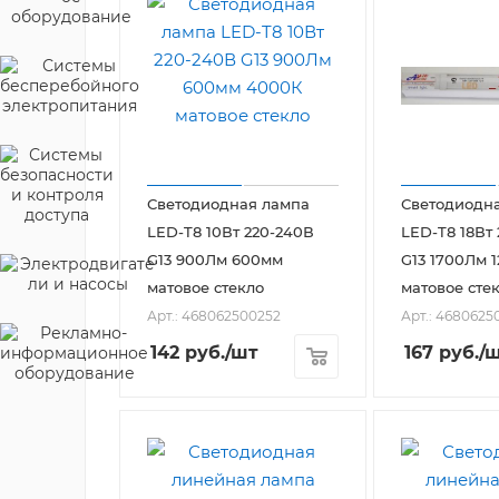
Светодиодная лампа
Светодиодн
LED-T8 10Вт 220-240В
LED-T8 18Вт
G13 900Лм 600мм
G13 1700Лм 
матовое стекло
матовое сте
Арт.: 468062500252
Арт.: 4680625
142
руб.
/шт
167
руб.
/