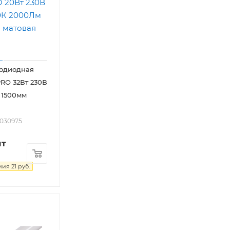
тодиодная
RO 32Вт 230В
 1500мм
2030975
шт
мия
21
руб.