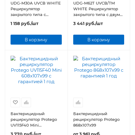
UDG-M30A UVCB WHITE
UDG-M62T UVCB/TM
Рециркулятор
WHITE Рециркулятор
закрытого типа с
закрытого типа с двумя
бактерицидной лампой
бактерицидными
1 158
руб.
/шт
3 441
руб.
/шт
T8. Настенный. Без
лампами Т8. С
озонирования, 253,7 нм.
таймером. Настенный.
Без озонирования, 253,7
В корзину
В корзину
нм.
Бактерицидный
Бактерицидный
рециркулятор Protego
рециркулятор Protego
UV115F40 Mini
868х107х99
608х107х99
3 770
руб.
/шт
от
3 961 руб.