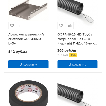
Лоток металлический
GOFR-16-25-HD Труба
листовой 400x80мм
гофрированная ЭРА
L=3м
(черный) ПНД d 16мм с
зонд. легкая 25м бухта
265
руб.
/шт
842
руб.
/м
294
руб.
-
10
%
В корзину
В корзину