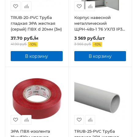
TRUB-20-PVC Труба
Корпус навесной
гладкая ЭРА жесткая
металлический
(серый) ПВХ d 20мм (3м)
ЩРН-48з-1 76 УХЛ3 IP31
NO-123-21 ЭРА
37.70
руб.
/м
3 569
руб.
/шт
41.90
руб.
3 966
руб.
-
10
%
-
10
%
В корзину
В корзину
ЭРА ПВХ-изолента
TRUB-25-PVC Труба
15мм*20м красная
гладкая ЭРА жесткая