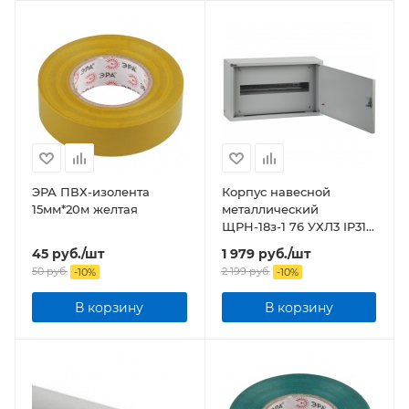
ЭРА ПВХ-изолента
Корпус навесной
15мм*20м желтая
металлический
ЩРН-18з-1 76 УХЛ3 IP31
NO-121-00 ЭРА
45
руб.
/шт
1 979
руб.
/шт
50
руб.
2 199
руб.
-
10
%
-
10
%
В корзину
В корзину