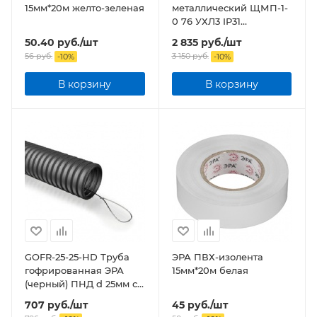
15мм*20м желто-зеленая
металлический ЩМП-1-
0 76 УХЛ3 IP31
(395х310х220) NO-111-00
50.40
руб.
/шт
2 835
руб.
/шт
ЭРА
56
руб.
3 150
руб.
-
10
%
-
10
%
В корзину
В корзину
GOFR-25-25-HD Труба
ЭРА ПВХ-изолента
гофрированная ЭРА
15мм*20м белая
(черный) ПНД d 25мм с
зонд. легкая 25м
707
руб.
/шт
45
руб.
/шт