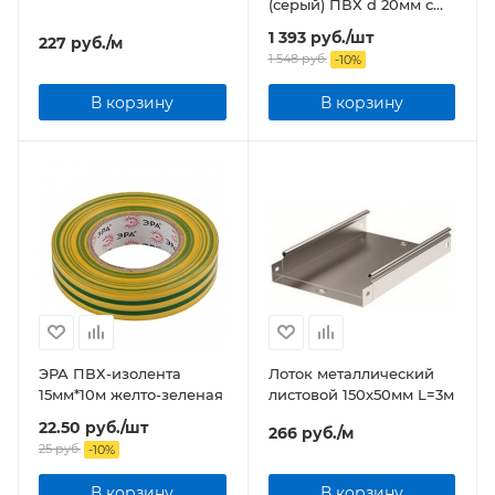
(серый) ПВХ d 20мм с
зонд. легкая 100м бухта
1 393
руб.
/шт
227
руб.
/м
1 548
руб.
-
10
%
В корзину
В корзину
ЭРА ПВХ-изолента
Лоток металлический
15мм*10м желто-зеленая
листовой 150x50мм L=3м
22.50
руб.
/шт
266
руб.
/м
25
руб.
-
10
%
В корзину
В корзину