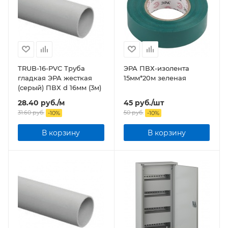
TRUB-16-PVC Труба
ЭРА ПВХ-изолента
гладкая ЭРА жесткая
15мм*20м зеленая
(серый) ПВХ d 16мм (3м)
28.40
руб.
/м
45
руб.
/шт
31.60
руб.
50
руб.
-
10
%
-
10
%
В корзину
В корзину