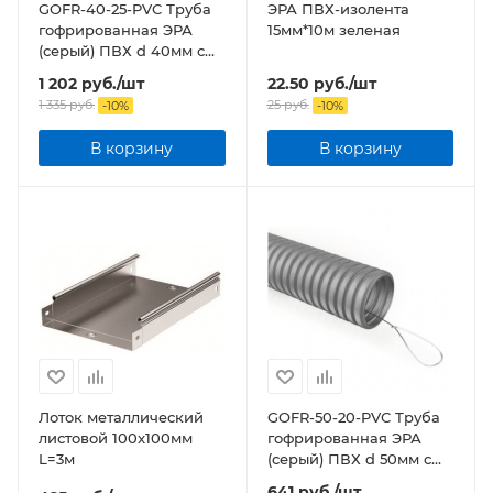
GOFR-40-25-PVС Труба
ЭРА ПВХ-изолента
гофрированная ЭРА
15мм*10м зеленая
(серый) ПВХ d 40мм с
зонд. легкая 25м бухта
1 202
руб.
/шт
22.50
руб.
/шт
1 335
руб.
25
руб.
-
10
%
-
10
%
В корзину
В корзину
Лоток металлический
GOFR-50-20-PVС Труба
листовой 100x100мм
гофрированная ЭРА
L=3м
(серый) ПВХ d 50мм с
зонд. легкая 20м бухта
641
руб.
/шт