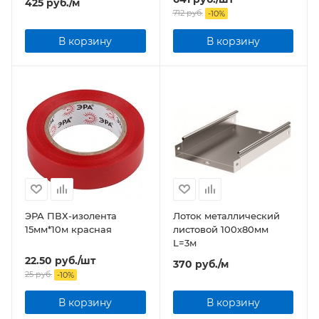
425
руб.
/м
712
руб.
-
10
%
В корзину
В корзину
ЭРА ПВХ-изолента
Лоток металлический
15мм*10м красная
листовой 100x80мм
L=3м
22.50
руб.
/шт
370
руб.
/м
25
руб.
-
10
%
В корзину
В корзину