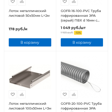
Лоток металлический
GOFR-16-100-PVС Труба
листовой 50x50мм L=2м
гофрированная ЭРА
(серый) ПВХ d 16мм с
зонд. легкая 100м бухта
1 049
руб.
/шт
178
руб.
/м
1 165
руб.
-
10
%
В корзину
В корзину
Лоток металлический
GOFR-20-100-PVС Труба
листовой 100x50мм L=3м
гофрированная ЭРА