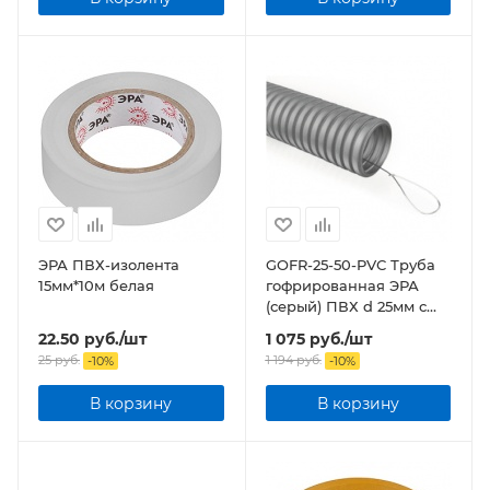
ЭРА ПВХ-изолента
GOFR-25-50-PVС Труба
15мм*10м белая
гофрированная ЭРА
(серый) ПВХ d 25мм с
зонд. легкая 50м бухта
22.50
руб.
/шт
1 075
руб.
/шт
25
руб.
1 194
руб.
-
10
%
-
10
%
В корзину
В корзину