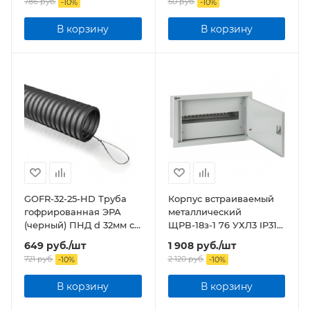
786
руб.
50
руб.
-
10
%
-
10
%
В корзину
В корзину
GOFR-32-25-HD Труба
Корпус встраиваемый
гофрированная ЭРА
металлический
(черный) ПНД d 32мм с
ЩРВ-18з-1 76 УХЛ3 IP31
зонд. легкая 25м бухта
NO-123-25 ЭРА
649
руб.
/шт
1 908
руб.
/шт
721
руб.
2 120
руб.
-
10
%
-
10
%
В корзину
В корзину