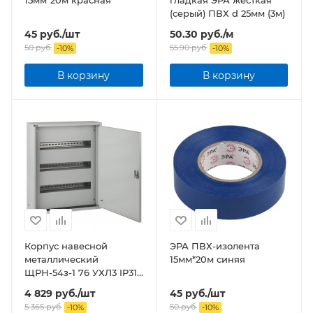
(серый) ПВХ d 25мм (3м)
45
руб.
/шт
50.30
руб.
/м
50
руб.
55.90
руб.
-
10
%
-
10
%
В корзину
В корзину
Корпус навесной
ЭРА ПВХ-изолента
металлический
15мм*20м синяя
ЩРН-54з-1 76 УХЛ3 IP31
NO-123-22 ЭРА
4 829
руб.
/шт
45
руб.
/шт
5 365
руб.
50
руб.
-
10
%
-
10
%