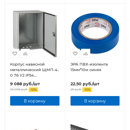
Корпус навесной
ЭРА ПВХ-изолента
металлический ЩМП-4-
15мм*10м синяя
0 76 У2 IP54
(800х650х250) NO-114-13
9 088
руб.
/шт
22.50
руб.
/шт
ЭРА
10 098
руб.
25
руб.
-
10
%
-
10
%
В корзину
В корзину