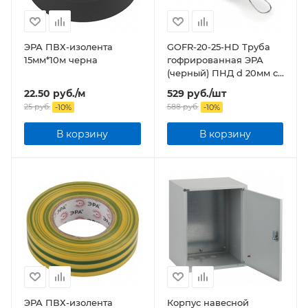
ЭРА ПВХ-изолента
GOFR-20-25-HD Труба
15мм*10м черна
гофрированная ЭРА
(черный) ПНД d 20мм с
зонд. легкая 25м бухта
22.50
руб.
/м
529
руб.
/шт
25
руб.
588
руб.
-
10
%
-
10
%
В корзину
В корзину
ЭРА ПВХ-изолента
Корпус навесной