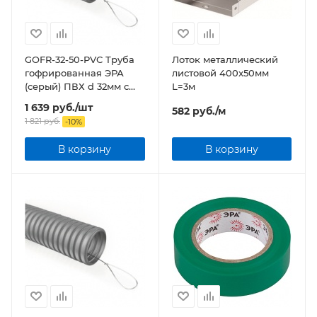
GOFR-32-50-PVС Труба
Лоток металлический
гофрированная ЭРА
листовой 400x50мм
(серый) ПВХ d 32мм с
L=3м
зонд. легкая 50м бухта
1 639
руб.
/шт
582
руб.
/м
1 821
руб.
-
10
%
В корзину
В корзину