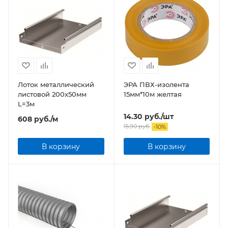
Лоток металлический
ЭРА ПВХ-изолента
листовой 200x50мм
15мм*10м желтая
L=3м
14.30
руб.
/шт
608
руб.
/м
15.90
руб.
-
10
%
В корзину
В корзину