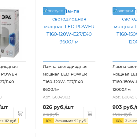
Советуем
Советуем
одиодная
Лампа светодиодная
Лампа све
D POWER
мощная LED POWER
мощная L
27/E40
T160-120W-E27/E40
T160-150W-
9600Лм
12000Лм
9
Арт.: Б0049103
Арт.: Б00491
/шт
826
руб.
/шт
903
руб.
918
руб.
1 003
руб.
ия
112
руб.
-
10
%
Экономия
92
руб.
-
10
%
Эконо