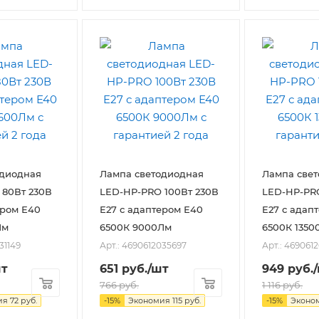
одиодная
Лампа светодиодная
Лампа све
 80Вт 230В
LED-HP-PRO 100Вт 230В
LED-HP-PRO
ером Е40
E27 с адаптером Е40
E27 с адап
Лм
6500К 9000Лм
6500К 1350
31149
Арт.: 4690612035697
Арт.: 469061
шт
651
руб.
/шт
949
руб.
766
руб.
1 116
руб.
ия
72
руб.
-
15
%
Экономия
115
руб.
-
15
%
Эконо