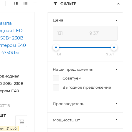
ФИЛЬТР
Цена
131
9 371
Наши предложения
тодиодная
Советуем
 50Вт 230В
Выгодное предложение
тером E40
Производитель
031118
/шт
Мощность, Вт
мия
51
руб.