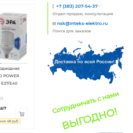
+7 (383) 207-54-37
Отдел продаж, консультация
nsk@inteks-elektro.ru
Почта для заказов
тодиодная
ED POWER
 E27/E40
23
/шт
мия
48
руб.