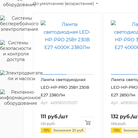
По умолчанию (возрастание)
Лампа светодиодная
Лампа свет
LED-HP-PRO 25Вт 230В
LED-HP-PRO 
E27 2380Лм
Е27 2850Лм
Арт.: 4690612031057
Арт.: 46906120
111
руб.
/шт
132
руб.
/ш
131
руб.
155
руб.
-
15
%
Экономия
20
руб.
-
15
%
Эконом