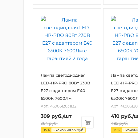
Лампа светодиодная
Лампа свет
LED-HP-PRO 80Вт 230В
LED-HP-PRO
E27 с адаптером Е40
E27 с адапт
6500К 7600Лм
6500К 7600
Арт.: 4690612031132
Арт.: 46906120
309
руб.
/шт
410
руб.
/
364
руб.
482
руб.
-
15
%
Экономия
55
руб.
-
15
%
Эконом