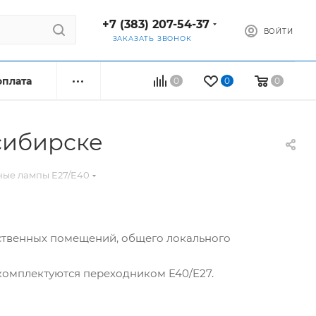
+7 (383) 207-54-37
ВОЙТИ
ЗАКАЗАТЬ ЗВОНОК
оплата
0
0
0
сибирске
ые лампы E27/E40
ственных помещений, общего локального
комплектуются переходником E40/E27.