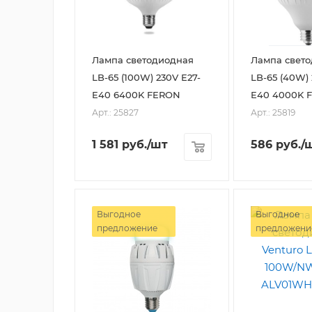
Лампа светодиодная
Лампа свет
LB-65 (100W) 230V E27-
LB-65 (40W) 
E40 6400K FERON
E40 4000K 
Арт.: 25827
Арт.: 25819
1 581
руб.
/шт
586
руб.
/
Выгодное
Выгодное
предложение
предложени