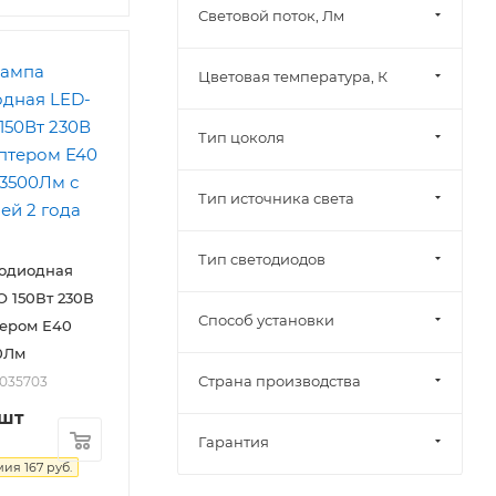
Световой поток, Лм
Цветовая температура, К
Тип цоколя
Тип источника света
Тип светодиодов
тодиодная
 150Вт 230В
Способ установки
тером Е40
0Лм
Страна производства
2035703
/шт
Гарантия
мия
167
руб.