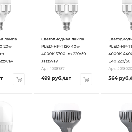
ая лампа
Светодиодная лампа
Светодиод
0 20w
PLED-HP-T120 40w
PLED-HP-T
Lm
4000K 3700Lm 220/50
4000K 44
azzway
Jazzway
E40 220/50
Арт.: 1038937
Арт.: 501802
т
499
руб.
/шт
564
руб.