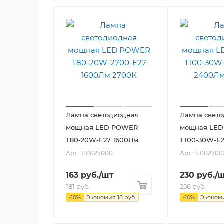
Лампа светодиодная
Лампа свет
мощная LED POWER
мощная LE
T80-20W-E27 1600Лм
T100-30W-E
Арт.: Б0027000
Арт.: Б002700
163
руб.
/шт
230
руб.
/
181
руб.
256
руб.
-
10
%
Экономия
18
руб.
-
10
%
Эконом