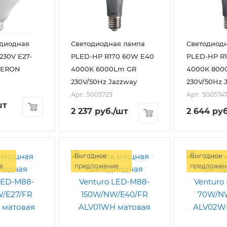
одиодная
Светодиодная лампа
Светодиод
230V E27-
PLED-HP R170 60W E40
PLED-HP R190 80
FERON
4000K 6000Lm GR
4000K 800
230V/50Hz Jazzway
230V/50Hz 
Арт.: 5005723
Арт.: 500574
шт
2 237
руб.
/шт
2 644
руб
Выгодное
Выгодное
е
предложение
предложен