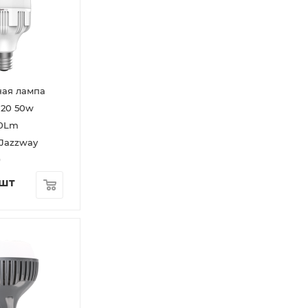
ная лампа
120 50w
00Lm
 Jazzway
0
/шт