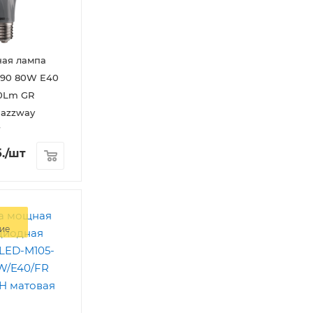
ная лампа
W E40
0Lm GR
Jazzway
7
.
/шт
ие