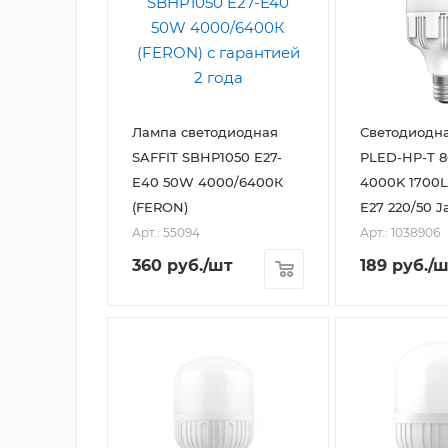
Лампа светодиодная
Светодиодн
SAFFIT SBHP1050 E27-
PLED-HP-T 8
E40 50W 4000/6400К
4000K 1700
(FERON)
E27 220/50 J
Арт.: 55094
Арт.: 1038906
360
руб.
/шт
189
руб.
/ш