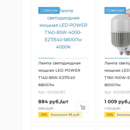
Советуем
Советуем
Лампа светодиодная
Лампа свет
мощная LED POWER
мощная LE
T140-85W-E27/E40
T160-100W-E
6800Лм
8000Лм
Арт.: Б0032087
Арт.: Б003208
884
руб.
/шт
1 009
руб.
982
руб.
1 121
руб.
-
10
%
Экономия
98
руб.
-
10
%
Эконом