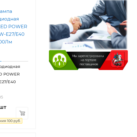
тодиодная
ED POWER
E27/E40
05
/шт
мия
100
руб.