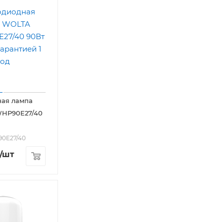
ная лампа
HP90E27/40
90E27/40
/шт