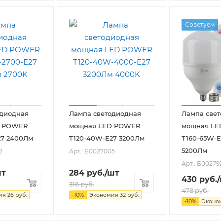
Советуем
одиодная
Лампа светодиодная
Лампа све
D POWER
мощная LED POWER
мощная L
27 2400Лм
T120-40W-E27 3200Лм
T160-65W-E
5200Лм
2
Арт.: Б0027005
Арт.: Б00279
шт
284
руб.
/шт
430
руб.
316
руб.
478
руб.
ия
26
руб.
-
10
%
Экономия
32
руб.
-
10
%
Эконо