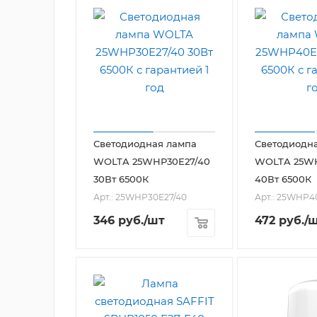
Светодиодная лампа
Светодиодн
WOLTA 25WHP30E27/40
WOLTA 25WH
30Вт 6500К
40Вт 6500К
Арт.: 25WHP30E27/40
Арт.: 25WHP4
346
руб.
/шт
472
руб.
/