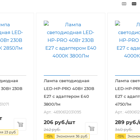
одиодная
Лампа светодиодная
Лампа све
30Вт 230В
LED-HP-PRO 40Вт 230В
LED-HP-PRO
Е27 с адаптером E40
Е27 с адап
3800Лм
4750Лм
31071
Арт.: 4690612031095
Арт.: 4690612
т
206
руб.
/шт
289
руб.
242
руб.
340
руб.
ия
23
руб.
-
15
%
Экономия
36
руб.
-
15
%
Эконо