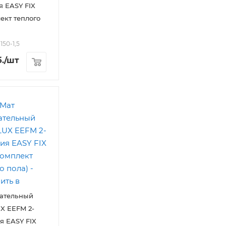
ия EASY FIX
ект теплого
150-1,5
.
/шт
вательный
X EEFM 2-
ия EASY FIX