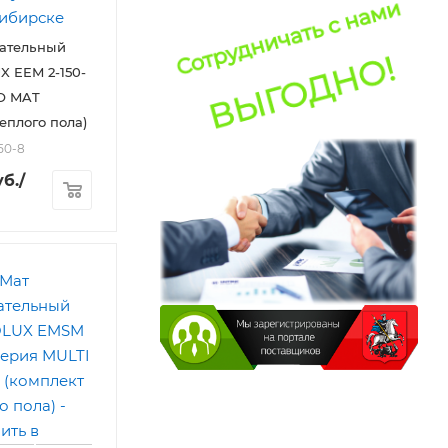
вательный
 EEM 2-150-
O MAT
еплого пола)
150-8
б.
/