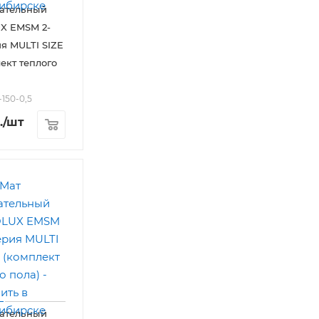
вательный
X EMSM 2-
ия MULTI SIZE
ект теплого
-150-0,5
.
/шт
вательный