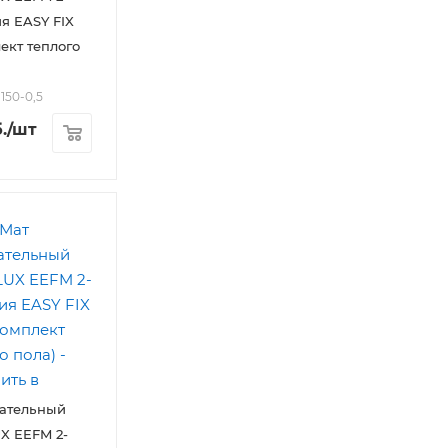
ия EASY FIX
ект теплого
150-0,5
.
/шт
вательный
X EEFM 2-