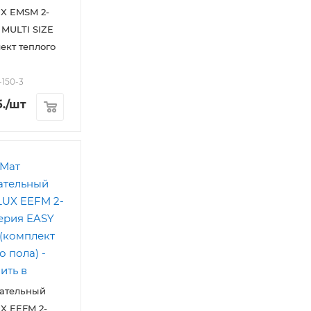
X EMSM 2-
 MULTI SIZE
ект теплого
-150-3
.
/шт
вательный
X EEFM 2-