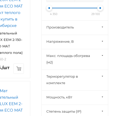
4 350
29 100
Производитель
вательный
 EEM 2-150-
Напряжение, В
O MAT
еплого пола)
Макс. площадь обогрева
50-2
(м2)
.
/шт
Терморегулятор в
комплекте
Мощность, кВт
Степень защиты (IP)