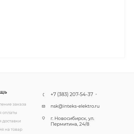
ЩЬ
+7 (383) 207-54-37
ение заказа
nsk@inteks-elektro.ru
я оплаты
г. Новосибирск, ул.
я доставки
Пермитина, 24/8
ия на товар