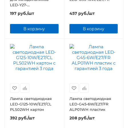
LED-Y27-
3W/WW/E14/FR/Z Volpe
197
руб.
/шт
457
руб.
/шт
В корзину
В корзину
Лампа светодиодная
Лампа светодиодная
LED-G125-10W/E27/CL
LED-G45-6W/E27/FR
PLS02WH картон
ALP01WH пластик
392
руб.
/шт
208
руб.
/шт