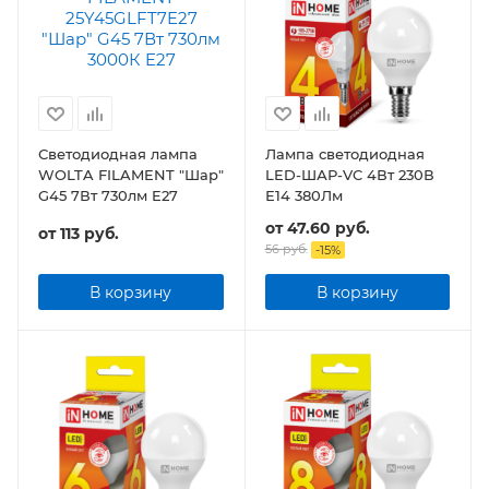
Светодиодная лампа
Лампа светодиодная
WOLTA FILAMENT "Шар"
LED-ШАР-VC 4Вт 230В
G45 7Вт 730лм E27
Е14 380Лм
от
47.60 руб.
от
113 руб.
56 руб.
-
15
%
В корзину
В корзину