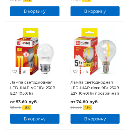
В корзину
В корзину
Лампа светодиодная
Лампа светодиодная
LED-ШАР-VC 11Вт 230В
LED-ШАР-deco 9Вт 230В
Е27 1050Лм
Е27 1040Лм прозрачная
от
53.60 руб.
от
74.80 руб.
63 руб.
88 руб.
-
15
%
-
15
%
В корзину
В корзину