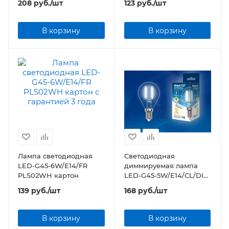
208
руб.
/шт
123
руб.
/шт
В корзину
В корзину
Лампа светодиодная
Светодиодная
LED-G45-6W/E14/FR
диммируемая лампа
PLS02WH картон
LED-G45-5W/E14/CL/DIM
прозрачная
139
руб.
/шт
168
руб.
/шт
В корзину
В корзину