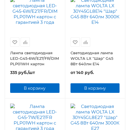
Лампа светодиодная
Светодиодная лампа
LED-G45-6W/E27/FR/DIM
WOLTA LX "Шар" G45
PLP01WH картон
8Вт 640лм Е14
335
руб.
/шт
от
140 руб.
В корзину
В корзину