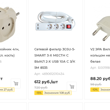
ройник 4гн,
Сетевой фильтр 3GSU-5-
V2 ЭРА Вилк
л. кость)
SMART 3-Х МЕСТН C
кольцом н
ВЫКЛ 2-Х USB 10А С З/К
белая
6
5М 8535
Арт.: Б00191
Арт.: 4690612010434
шт
88.20
руб
612
руб.
/шт
98
руб.
720
руб.
ия
27
руб.
-
10
%
Эконо
-
15
%
Экономия
108
руб.