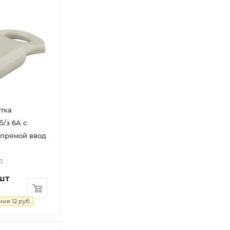
етка
б/з 6A с
епрямой ввод
3
шт
мия
12
руб.