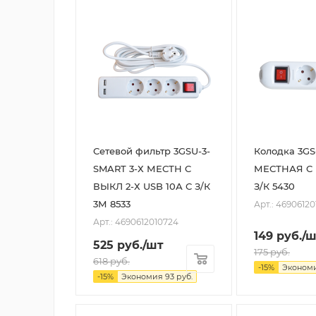
Сетевой фильтр 3GSU-3-
Колодка 3GS
SMART 3-Х МЕСТН C
МЕСТНАЯ C 
ВЫКЛ 2-Х USB 10А С З/К
З/К 5430
3М 8533
Арт.: 4690612
Арт.: 4690612010724
149
руб.
/ш
525
руб.
/шт
175
руб.
618
руб.
-
15
%
Эконом
-
15
%
Экономия
93
руб.