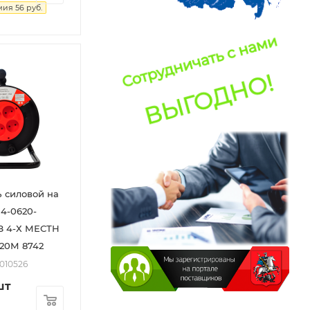
мия
56
руб.
 силовой на
4-0620-
З 4-Х МЕСТН
 20М 8742
2010526
шт