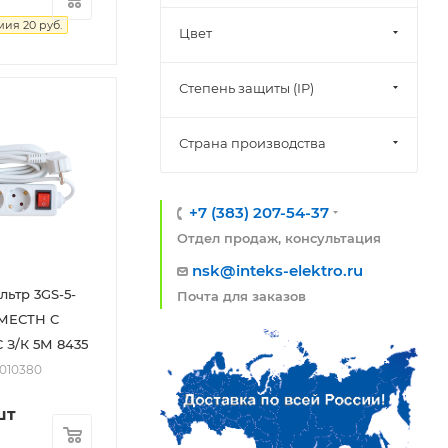
мия
20
руб.
Цвет
Степень защиты (IP)
Страна производства
+7 (383) 207-54-37
Отдел продаж, консультация
nsk@inteks-elektro.ru
льтр 3GS-5-
Почта для заказов
 МЕСТН C
 З/К 5М 8435
2010380
шт