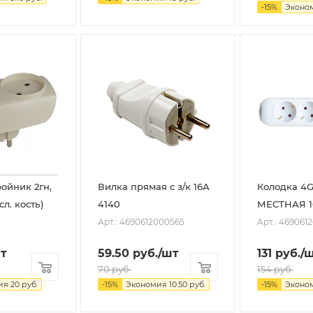
-
15
%
Эконо
ройник 2гн,
Вилка прямая с з/к 16А
Колодка 4G
сл. кость)
4140
МЕСТНАЯ 16
Арт.: 4690612000565
Арт.: 469061
т
59.50
руб.
/шт
131
руб.
/
70
руб.
154
руб.
ия
20
руб.
-
15
%
Экономия
10.50
руб.
-
15
%
Эконо