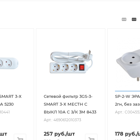
SMART 3-Х
Сетевой фильтр 3GS-3-
SP-2-W ЭРА
А 5230
SMART 3-Х МЕСТН C
2гн, без за
ВЫКЛ 10А С З/К 3М 8433
10441
Арт.: C00455
Арт.: 4690612010373
/шт
257
руб.
/шт
178
руб.
/