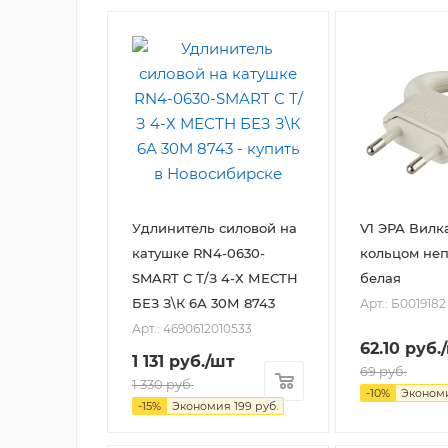
Удлинитель силовой на
V1 ЭРА Вилка
катушке RN4-0630-
кольцом не
SMART С Т/З 4-Х МЕСТН
белая
БЕЗ З\К 6А 30М 8743
Арт.: Б0019182
Арт.: 4690612010533
62.10
руб.
1 131
руб.
/шт
69
руб.
1 330
руб.
-
10
%
Эконом
-
15
%
Экономия
199
руб.