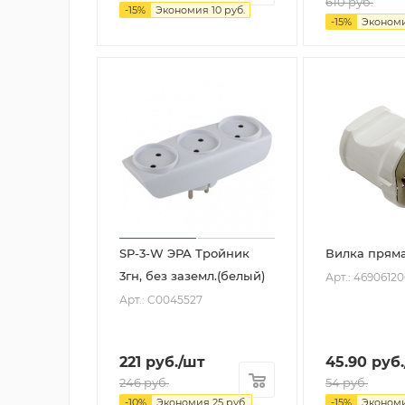
610
руб.
-
15
%
Экономия
10
руб.
-
15
%
Эконом
SP-3-W ЭРА Тройник
Вилка пряма
3гн, без заземл.(белый)
Арт.: 4690612
Арт.: C0045527
221
руб.
/шт
45.90
руб.
246
руб.
54
руб.
-
10
%
Экономия
25
руб.
-
15
%
Эконом