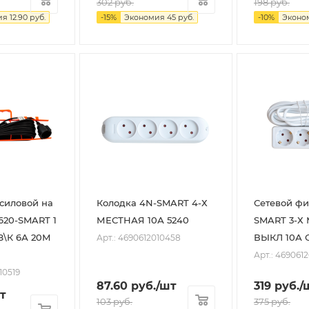
302
руб.
198
руб.
ия
12.90
руб.
-
15
%
Экономия
45
руб.
-
10
%
Эконо
силовой на
Колодка 4N-SMART 4-Х
Сетевой фи
620-SMART 1
МЕСТНАЯ 10А 5240
SMART 3-Х
З\К 6А 20М
ВЫКЛ 10А С
Арт.: 4690612010458
Арт.: 469061
10519
87.60
руб.
/шт
319
руб.
/
т
103
руб.
375
руб.