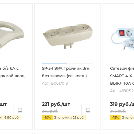
 б/з 6A с
SP-3-I ЭРА Тройник 3гн,
Сетевой фи
прямой ввод
без заземл. (сл. кость)
SMART 4-Х
ВЫКЛ 10А С
Арт.: Б0017018
Арт.: 469061
/шт
221
руб.
/шт
319
руб.
/
246
руб.
375
руб.
ия
6.90
руб.
-
10
%
Экономия
25
руб.
-
15
%
Эконо