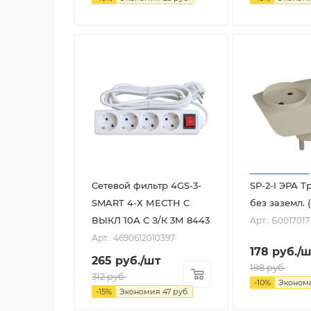
Сетевой фильтр 4GS-3-
SP-2-I ЭРА Т
SMART 4-Х МЕСТН C
без заземл. (
ВЫКЛ 10А С З/К 3М 8443
Арт.: Б0017017
Арт.: 4690612010397
178
руб.
/ш
265
руб.
/шт
198
руб.
312
руб.
-
10
%
Эконом
-
15
%
Экономия
47
руб.