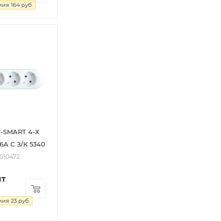
мия
164
руб.
-SMART 4-Х
А С З/К 5340
2010472
шт
мия
23
руб.