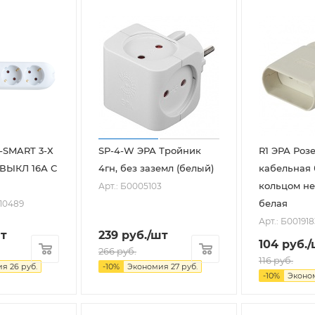
-SMART 3-Х
SP-4-W ЭРА Тройник
R1 ЭРА Роз
ВЫКЛ 16А С
4гн, без заземл (белый)
кабельная 
кольцом н
Арт.: Б0005103
белая
010489
Арт.: Б001918
т
239
руб.
/шт
104
руб.
/
266
руб.
116
руб.
ия
26
руб.
-
10
%
Экономия
27
руб.
-
10
%
Эконо