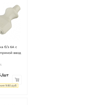
а б/з 6A с
епрямой ввод
84
.
/шт
мия
9.80
руб.