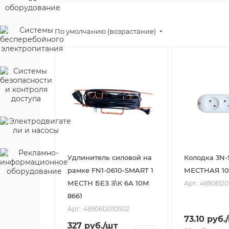
По умолчанию (возрастание)
Удлинитель силовой на
Колодка 3N-
рамке FN1-0610-SMART 1
МЕСТНАЯ 10
МЕСТН БЕЗ З\К 6А 10М
Арт.: 46906120
8661
Арт.: 4690612010502
73.10
руб.
327
руб.
/шт