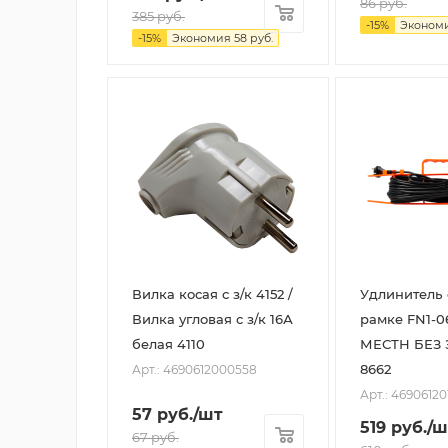
86
руб.
385
руб.
-
15
%
Эконом
-
15
%
Экономия
58
руб.
Вилка косая с з/к 4152 /
Удлинитель 
Вилка угловая с з/к 16А
рамке FN1-0
белая 4110
МЕСТН БЕЗ 
8662
Арт.: 4690612000558
Арт.: 46906120
57
руб.
/шт
519
руб.
/ш
67
руб.