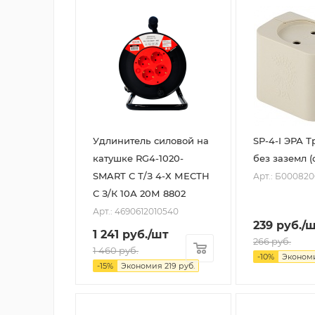
Удлинитель силовой на
SP-4-I ЭРА Т
катушке RG4-1020-
без заземл (с
SMART С Т/З 4-Х МЕСТН
Арт.: Б000820
С З/К 10А 20М 8802
Арт.: 4690612010540
239
руб.
/
1 241
руб.
/шт
266
руб.
1 460
руб.
-
10
%
Эконом
-
15
%
Экономия
219
руб.