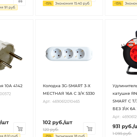
-
15
%
Экономия
15.40
руб.
-
15
%
Эконо
ия
91
руб.
я 10А 4142
Колодка 3G-SMART 3-Х
Удлинитель
МЕСТНАЯ 16А С З/К 5330
катушке RN
000572
SMART С Т/
Арт.: 4690612010465
БЕЗ З\К 6А
Арт.: 469061
/шт
102
руб.
/шт
931
руб.
/
120
руб.
1 095
руб.
ия
8.10
руб.
-
15
%
Экономия
18
руб.