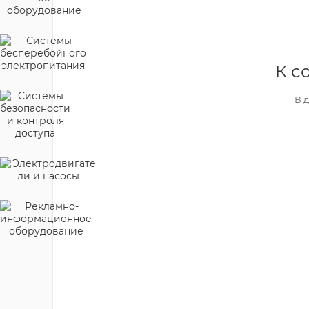
К с
В 