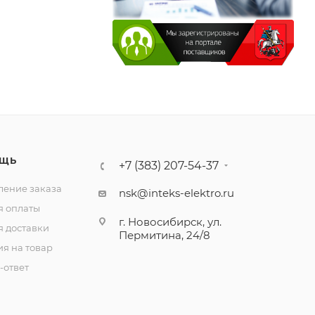
ЩЬ
+7 (383) 207-54-37
ение заказа
nsk@inteks-elektro.ru
я оплаты
г. Новосибирск, ул.
я доставки
Пермитина, 24/8
ия на товар
-ответ