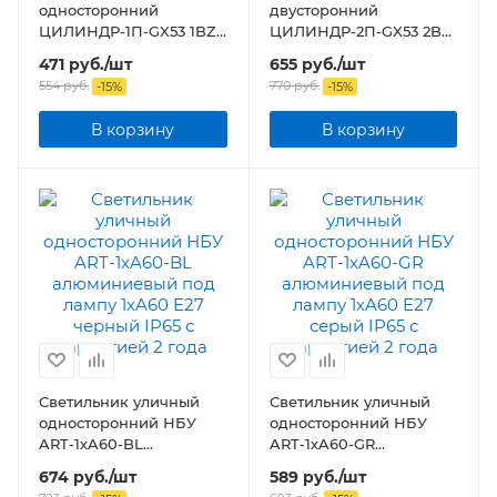
односторонний
двусторонний
ЦИЛИНДР-1П-GX53 1BZ
ЦИЛИНДР-2П-GX53 2BZ
пластик под лампу GX53
пластик под лампу
471
руб.
/шт
655
руб.
/шт
230B бронза IP65
2хGX53 230B бронза IP65
554
руб.
770
руб.
-
15
%
-
15
%
В корзину
В корзину
Светильник уличный
Светильник уличный
односторонний НБУ
односторонний НБУ
ART-1хA60-BL
ART-1хA60-GR
алюминиевый под
алюминиевый под
674
руб.
/шт
589
руб.
/шт
лампу 1хA60 E27 черный
лампу 1хA60 E27 серый