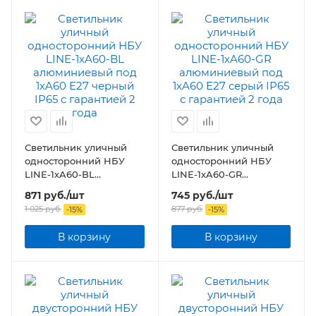
Светильник уличный
Светильник уличный
односторонний НБУ
односторонний НБУ
LINE-1хA60-BL
LINE-1хA60-GR
алюминиевый под
алюминиевый под
871
руб.
/шт
745
руб.
/шт
1хA60 E27 черный IP65
1хA60 E27 серый IP65
1 025
руб.
877
руб.
-
15
%
-
15
%
В корзину
В корзину