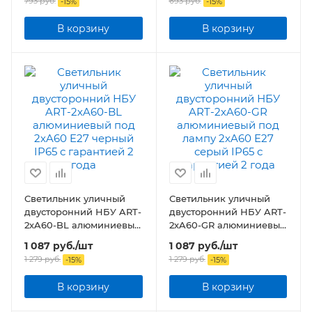
793
руб.
693
руб.
-
15
%
-
15
%
IP65
IP65
В корзину
В корзину
Светильник уличный
Светильник уличный
двусторонний НБУ ART-
двусторонний НБУ ART-
2хA60-BL алюминиевый
2хA60-GR алюминиевый
под 2хA60 E27 черный
под лампу 2хA60 E27
1 087
руб.
/шт
1 087
руб.
/шт
IP65
серый IP65
1 279
руб.
1 279
руб.
-
15
%
-
15
%
В корзину
В корзину