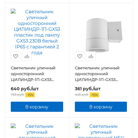
Светильник уличный
Светильник уличный
односторонний
односторонний
ЦИЛИНДР-1П-GX53
ЦИЛИНДР-1П-GX53
пластик под лампу GX53
пластик под лампу GX53
640
руб.
/шт
361
руб.
/шт
230B белый IP65
230B белый IP65
753
руб.
425
руб.
-
15
%
-
15
%
В корзину
В корзину