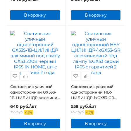
В корзину
В корзину
Светильник уличный
Светильник уличный
односторонний GX53S-
односторонний НБУ
1B-ЦИЛИНДР алюминий
ЦИЛИНДР-1xGX53-GR
под лампу GX53 230B
алюминиевый под
640
руб.
/шт
558
руб.
/шт
черный IP65 IN HOME,
лампу 1хGX53 серый IP65
753
руб.
657
руб.
-
15
%
-
15
%
шт
В корзину
В корзину