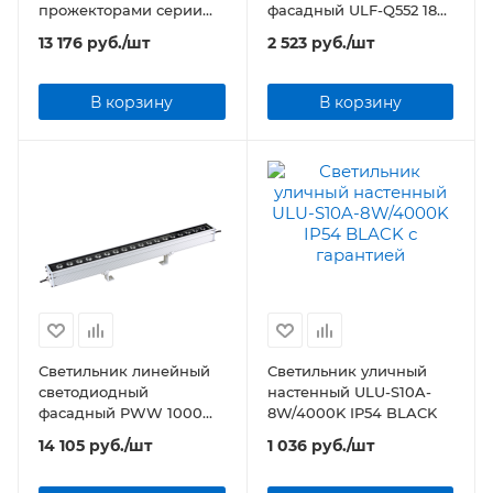
прожекторами серии
фасадный ULF-Q552 18W
ULF-L52 DC24V ULC-L52
IP65 SILVER
13 176
руб.
/шт
2 523
руб.
/шт
RGB/DC24V BLACK
В корзину
В корзину
Светильник линейный
Светильник уличный
светодиодный
настенный ULU-S10A-
фасадный PWW 1000
8W/4000K IP54 BLACK
24W 2160Lm 15° 6500K
14 105
руб.
/шт
1 036
руб.
/шт
IP65 Jazzway