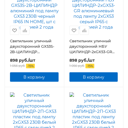
Светильник уличный
Светильник уличный
двухсторонний GX53S-
двусторонний НБУ
2B-ЦИЛИНДР
ЦИЛИНДР-2xGX53-GR
алюминий под лампу
алюминиевый под
898
руб.
/шт
898
руб.
/шт
GX53 230B черный IP65
лампу 2хGX53 серый
1 056
руб.
1 056
руб.
-
15
%
-
15
%
IN HOME, шт
IP65
В корзину
В корзину