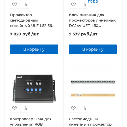
Прожектор
Блок питания для
светодиодный
прожекторов линейных
линейный ULF-L52-36W-
DC24V UET-L50
RGB-L100 DC24V IP65
400W/DC24V IP67 400Вт
7 820
руб.
/шт
9 577
руб.
/шт
SILVER 1000мм
Алюминиевый корпус
В корзину
В корзину
Контроллер DMX для
Светодиодный
управления RGB
линейный прожектор