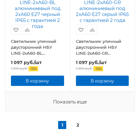
Светильник уличный
Светильник уличный
двусторонний НБУ
двусторонний НБУ
LINE-2хA60-BL
LINE-2хA60-GR
алюминиевый под
алюминиевый под
1 097
руб.
/шт
1 097
руб.
/шт
2хA60 E27 черный IP65
2хA60 E27 серый IP65
1 290
руб.
1 290
руб.
-
15
%
-
15
%
В корзину
В корзину
Показать еще
1
2