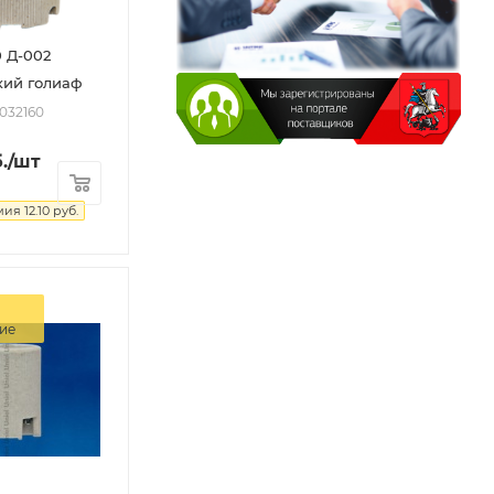
 Д-002
кий голиаф
2032160
.
/шт
мия
12.10
руб.
ие