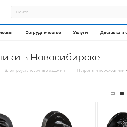
ловия
Сотрудничество
Услуги
Доставка и 
ники в Новосибирске
—
—
Электроустановочные изделия
Патроны и переходники