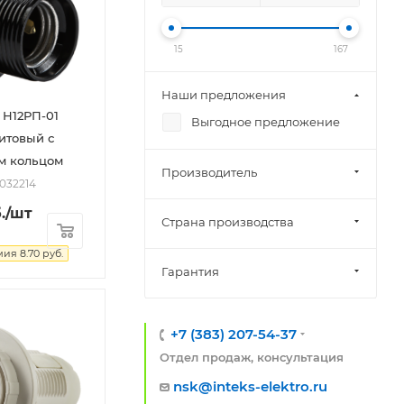
15
167
Наши предложения
 Н12РП-01
Выгодное предложение
итовый с
 кольцом
Производитель
2032214
.
/шт
Страна производства
мия
8.70
руб.
Гарантия
+7 (383) 207-54-37
Отдел продаж, консультация
nsk@inteks-elektro.ru