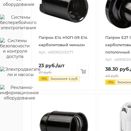
Патрон Е14 Н10П-09 Е14
Патрон Е27 
карболитовый миньон
карболитов
потолочный
Арт.: 4690612032177
Арт.: 4690612
23
руб.
/шт
38.30
руб.
27
руб.
45
руб.
-
15
%
Экономия
4
руб.
-
15
%
Эконом