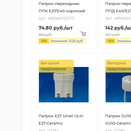
Патрон-переходник
Патрон-пер
ППК Е27/Е40 короткий
ППД Е40/Е2
Арт.: 4690612032375
Арт.: 46906120
74.80
руб.
/шт
142
руб.
/ш
88
руб.
167
руб.
-
15
%
Экономия
13.20
руб.
-
15
%
Эконом
Выгодное
Выгодное
предложение
предложени
Патрон Е27 Uniel ULH-
Патрон GU10
E27-Ceramic
GU10-Cerami
Арт.: 02282
Арт.: 02284