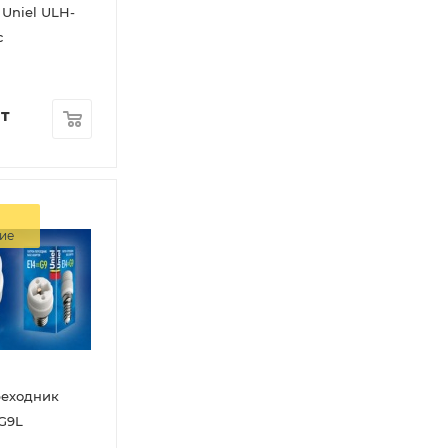
c
т
ие
реходник
-G9L