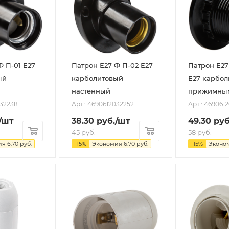
Ф П-01 Е27
Патрон Е27 Ф П-02 Е27
Патрон Е27
ый
карболитовый
Е27 карбол
настенный
прижимным
032238
Арт.: 4690612032252
Арт.: 469061
/шт
38.30
руб.
/шт
49.30
руб
45
руб.
58
руб.
ия
6.70
руб.
-
15
%
Экономия
6.70
руб.
-
15
%
Эконо