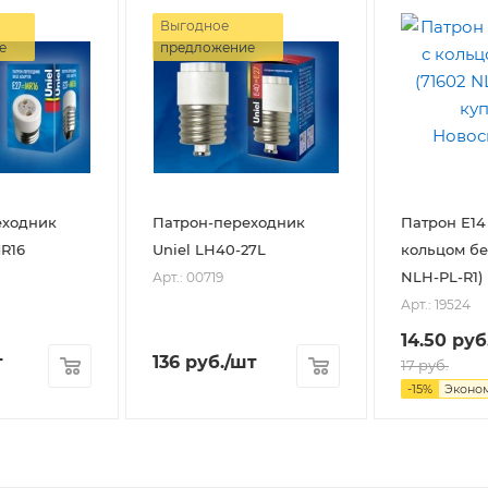
Выгодное
е
предложение
еходник
Патрон-переходник
Патрон Е14
MR16
Uniel LH40-27L
кольцом бе
NLH-PL-R1)
Арт.: 00719
Арт.: 19524
14.50
руб
т
136
руб.
/шт
17
руб.
-
15
%
Эконо