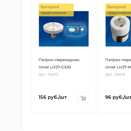
Выгодное
Выгодное
предложение
предложени
Патрон-переходник
Патрон-пер
Uniel LH27-GX53
Uniel LH27-
Арт.: 06475
Арт.: 06476
156
руб.
/шт
96
руб.
/ш