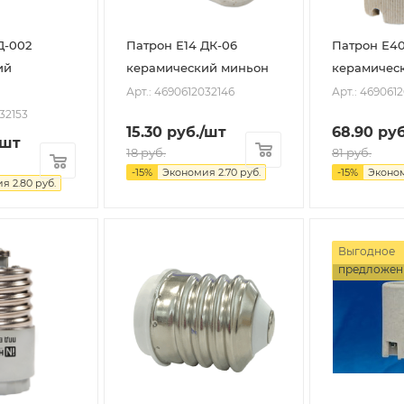
Д-002
Патрон Е14 ДК-06
Патрон Е40
ий
керамический миньон
керамичес
Арт.: 4690612032146
Арт.: 469061
32153
15.30
руб.
/шт
68.90
руб
/шт
18
руб.
81
руб.
-
15
%
Экономия
2.70
руб.
-
15
%
Эконо
ия
2.80
руб.
Выгодное
предложен