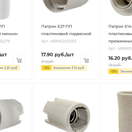
-ПП
Патрон Е27-ПП
Патрон Е1
й миньон
пластиковый подвесной
пластиковы
прижимным
032276
Арт.: 4690612032313
Арт.: 469061
/шт
17.90
руб.
/шт
16.20
руб
21
руб.
19
руб.
ия
2.20
руб.
-
15
%
Экономия
3.10
руб.
-
15
%
Эконо