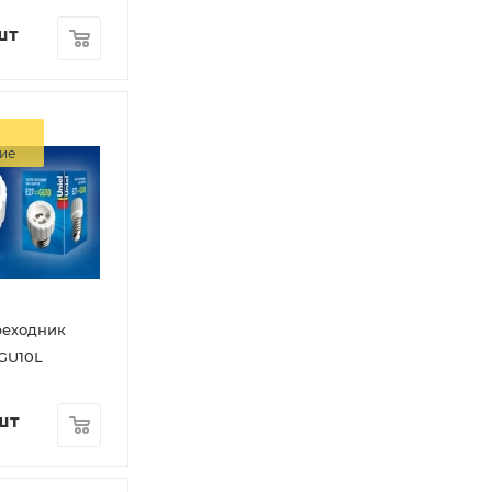
шт
ие
реходник
-GU10L
шт