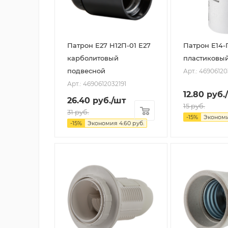
Патрон Е27 Н12П-01 Е27
Патрон Е14
карболитовый
пластиковы
подвесной
Арт.: 4690612
Арт.: 4690612032191
12.80
руб.
26.40
руб.
/шт
15
руб.
31
руб.
-
15
%
Эконом
-
15
%
Экономия
4.60
руб.