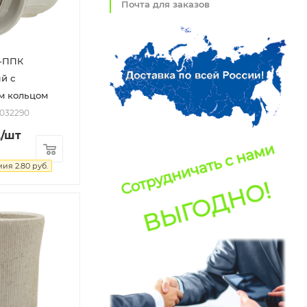
Почта для заказов
4-ППК
й с
 кольцом
2032290
.
/шт
мия
2.80
руб.