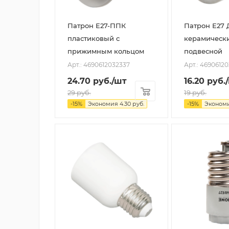
Патрон Е27-ППК
Патрон Е27 
пластиковый с
керамическ
прижимным кольцом
подвесной
Арт.: 4690612032337
Арт.: 46906120
24.70
руб.
/шт
16.20
руб.
29
руб.
19
руб.
-
15
%
Экономия
4.30
руб.
-
15
%
Эконом