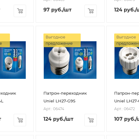
т
97
руб.
/шт
124
руб.
/
Выгодное
Выгодное
е
предложение
предложен
еходник
Патрон-переходник
Патрон-пе
4L
Uniel LH27-G9S
Uniel LH27
Арт.: 06474
Арт.: 06472
т
124
руб.
/шт
107
руб.
/