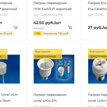
еходник
Патрон-переходник
Патрон Е14 Uniel ULH-
7 длинный
ППК Е40/Е27 короткий
E14-Cerami
32351
Арт.: 4690612032399
Арт.: 02281
т
42.50
руб.
/шт
27
руб.
/ш
50
руб.
ия
25
руб.
-
15
%
Экономия
7.50
руб.
Выгодное
Выгодное
е
предложение
предложен
 Uniel ULH-
Патрон переходник
Патрон пе
c-15cm
Uniel LH14-27L
Uniel LH14
Арт.: 06469
Арт.: 06473