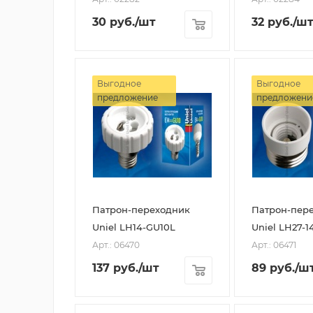
30
руб.
/шт
32
руб.
/ш
Выгодное
Выгодное
предложение
предложени
Патрон-переходник
Патрон-пер
Uniel LH14-GU10L
Uniel LH27-1
Арт.: 06470
Арт.: 06471
137
руб.
/шт
89
руб.
/ш