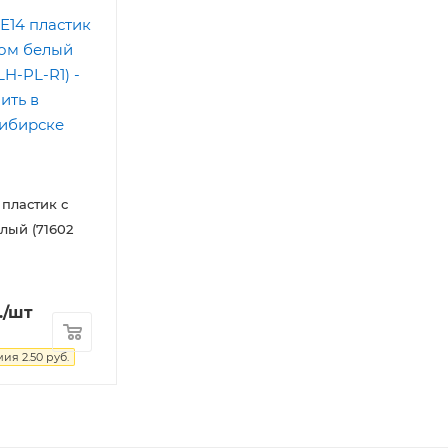
 пластик с
лый (71602
.
/шт
мия
2.50
руб.