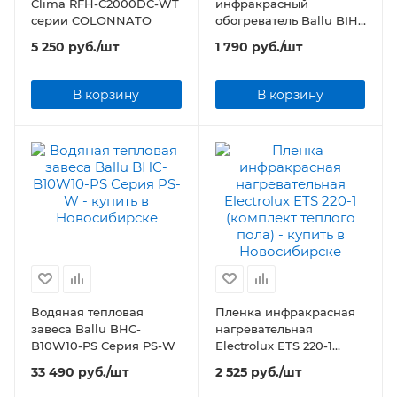
Clima RFH-C2000DC-WT
инфракрасный
серии COLONNATO
обогреватель Ballu BIH-
LW-1.2
5 250
руб.
/шт
1 790
руб.
/шт
В корзину
В корзину
Водяная тепловая
Пленка инфракрасная
завеса Ballu BHC-
нагревательная
B10W10-PS Серия PS-W
Electrolux ETS 220-1
(комплект теплого пола)
33 490
руб.
/шт
2 525
руб.
/шт