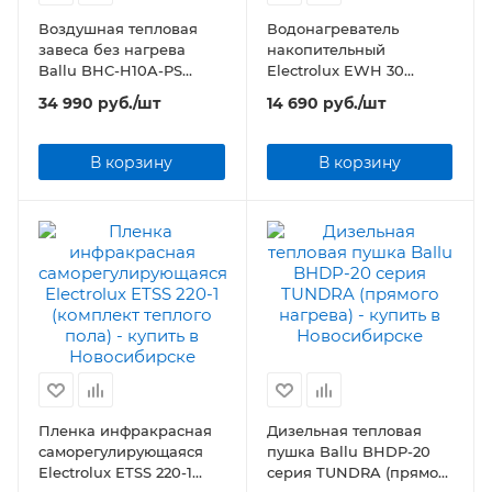
Воздушная тепловая
Водонагреватель
завеса без нагрева
накопительный
Ballu BHC-H10A-PS
Electrolux EWH 30
Серия PS-A
AXIOmatic Slim
34 990
руб.
/шт
14 690
руб.
/шт
В корзину
В корзину
Пленка инфракрасная
Дизельная тепловая
саморегулирующаяся
пушка Ballu BHDP-20
Electrolux ETSS 220-1
серия TUNDRA (прямого