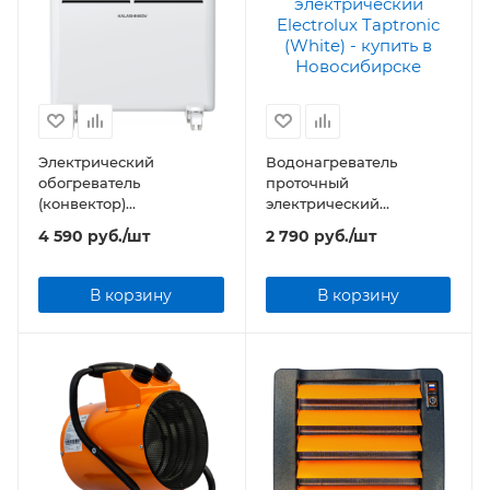
Электрический
Водонагреватель
обогреватель
проточный
(конвектор)
электрический
KALASHNIKOV KVCH-
Electrolux Taptronic
4 590
руб.
/шт
2 790
руб.
/шт
E10M-11 (механическое
(White)
управление)
В корзину
В корзину