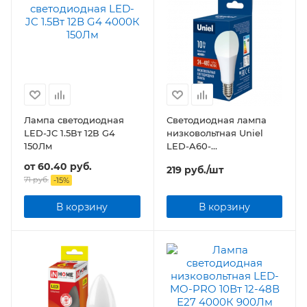
Лампа светодиодная
Светодиодная лампа
LED-JC 1.5Вт 12В G4
низковольтная Uniel
150Лм
LED-A60-
10W/NW/E27/FR/24-48V
от
60.40 руб.
219
руб.
/шт
71 руб.
-
15
%
В корзину
В корзину