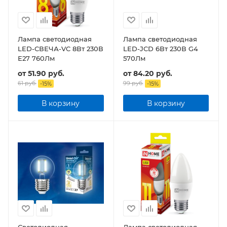
Лампа светодиодная
Лампа светодиодная
LED-СВЕЧА-VC 8Вт 230В
LED-JCD 6Вт 230В G4
Е27 760Лм
570Лм
от
51.90 руб.
от
84.20 руб.
61 руб.
99 руб.
-
15
%
-
15
%
В корзину
В корзину