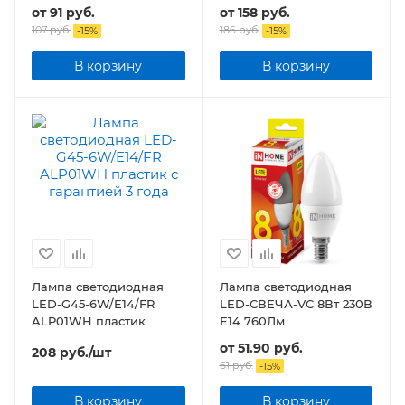
1200Лм
от
91 руб.
от
158 руб.
107 руб.
186 руб.
-
15
%
-
15
%
В корзину
В корзину
Лампа светодиодная
Лампа светодиодная
LED-G45-6W/E14/FR
LED-СВЕЧА-VC 8Вт 230В
ALP01WH пластик
Е14 760Лм
от
51.90 руб.
208
руб.
/шт
61 руб.
-
15
%
В корзину
В корзину