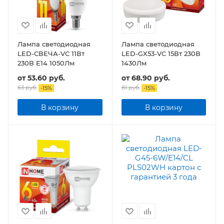
Лампа светодиодная
Лампа светодиодная
LED-СВЕЧА-VC 11Вт
LED-GX53-VC 15Вт 230В
230В Е14 1050Лм
1430Лм
от
53.60 руб.
от
68.90 руб.
63 руб.
81 руб.
-
15
%
-
15
%
В корзину
В корзину