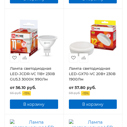
Лампа светодиодная
Лампа светодиодная
LED-JCDR-VC 11Вт 230В
LED-GX70-VC 20Вт 230В
GU5.3 3000К 990Лм
1900Лм
от
56.10 руб.
от
57.80 руб.
66 руб.
68 руб.
-
15
%
-
15
%
В корзину
В корзину