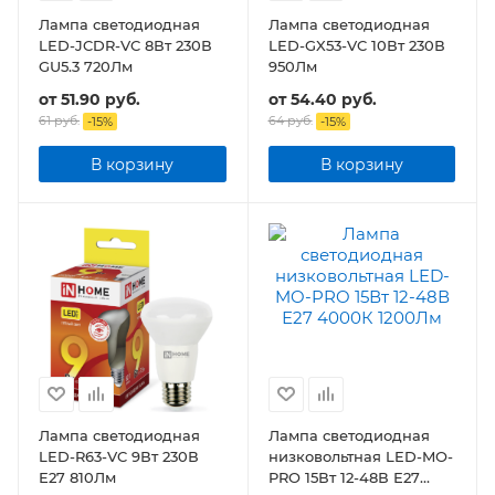
Лампа светодиодная
Лампа светодиодная
LED-JCDR-VC 8Вт 230В
LED-GX53-VC 10Вт 230В
GU5.3 720Лм
950Лм
от
51.90 руб.
от
54.40 руб.
61 руб.
64 руб.
-
15
%
-
15
%
В корзину
В корзину
Лампа светодиодная
Лампа светодиодная
LED-R63-VC 9Вт 230В
низковольтная LED-MO-
Е27 810Лм
PRO 15Вт 12-48В Е27