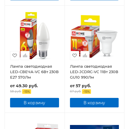
Лампа светодиодная
Лампа светодиодная
LED-СВЕЧА-VC 6Вт 230В
LED-JCDRC-VC 11Вт 230В
Е27 570Лм
GU10 990Лм
от
49.30 руб.
от
57 руб.
58 руб.
67 руб.
-
15
%
-
15
%
В корзину
В корзину