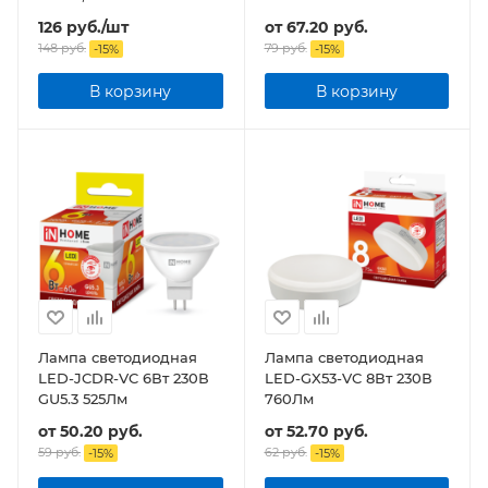
4000К 600Лм
126
руб.
/шт
от
67.20 руб.
148
руб.
79 руб.
-
15
%
-
15
%
В корзину
В корзину
Лампа светодиодная
Лампа светодиодная
LED-JCDR-VC 6Вт 230В
LED-GX53-VC 8Вт 230В
GU5.3 525Лм
760Лм
от
50.20 руб.
от
52.70 руб.
59 руб.
62 руб.
-
15
%
-
15
%