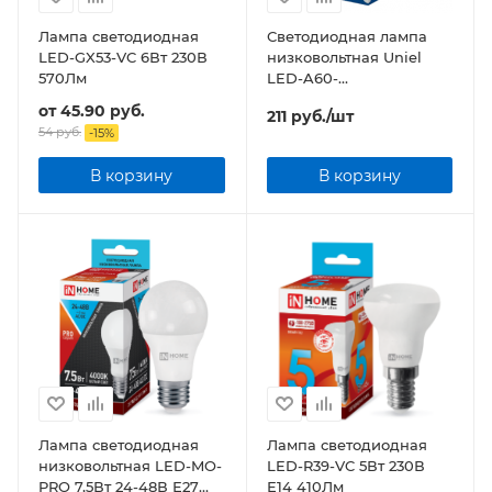
Лампа светодиодная
Светодиодная лампа
LED-GX53-VC 6Вт 230В
низковольтная Uniel
570Лм
LED-A60-
10W/NW/E27/FR/12-24V
от
45.90 руб.
211
руб.
/шт
54 руб.
-
15
%
В корзину
В корзину
Лампа светодиодная
Лампа светодиодная
низковольтная LED-MO-
LED-R39-VC 5Вт 230В
PRO 7,5Вт 24-48В Е27
Е14 410Лм