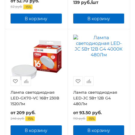
от
52.70 руб.
139
руб.
/шт
62 руб.
-
15
%
В корзину
В корзину
Лампа светодиодная
Лампа светодиодная
LED-GX70-VC 16Вт 230В
LED-JC 5Вт 12В G4
1520Лм
480Лм
от
209 руб.
от
93.50 руб.
246 руб.
110 руб.
-
15
%
-
15
%
В корзину
В корзину