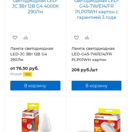
Лампа светодиодная
Лампа светодиодная
LED-JC 3Вт 12В G4
LED-G45-7W/E14/FR
290Лм
PLP01WH картон
от
76.50 руб.
208
руб.
/шт
90 руб.
-
15
%
В корзину
В корзину