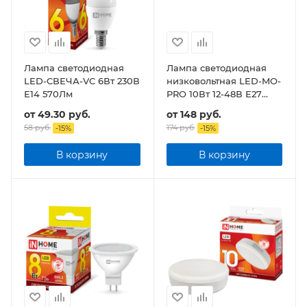
Лампа светодиодная
Лампа светодиодная
LED-СВЕЧА-VC 6Вт 230В
низковольтная LED-MO-
Е14 570Лм
PRO 10Вт 12-48В Е27
900Лм
от
49.30 руб.
от
148 руб.
58 руб.
174 руб.
-
15
%
-
15
%
В корзину
В корзину