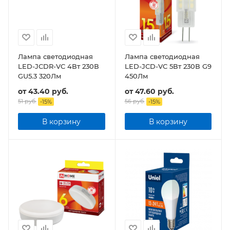
Лампа светодиодная
Лампа светодиодная
LED-JCDR-VC 4Вт 230В
LED-JCD-VC 5Вт 230В G9
GU5.3 320Лм
450Лм
от
43.40 руб.
от
47.60 руб.
51 руб.
56 руб.
-
15
%
-
15
%
В корзину
В корзину