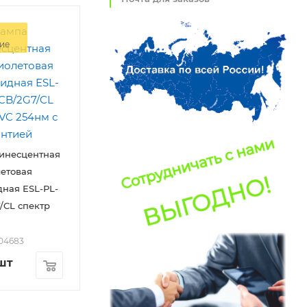
ие
инесцентная
етовая
ная ESL-PL-
пектр
004683
шт