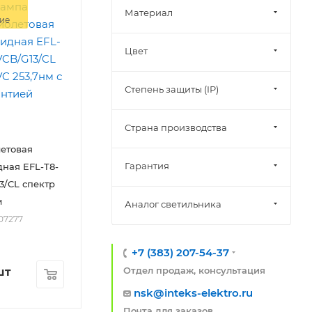
Материал
ие
Цвет
Степень защиты (IP)
Страна производства
етовая
Гарантия
ная EFL-T8-
3/CL спектр
м
Аналог светильника
07277
+7 (383) 207-54-37
шт
Отдел продаж, консультация
nsk@inteks-elektro.ru
Почта для заказов