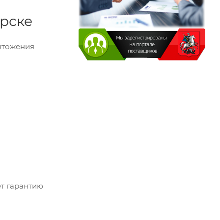
рске
ичтожения
ет гарантию