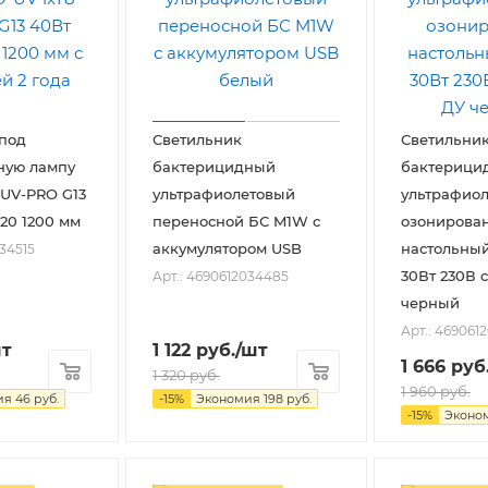
под
Светильник
Светильни
ную лампу
бактерицидный
бактерици
-UV-PRO G13
ультрафиолетовый
ультрафиол
P20 1200 мм
переносной БС M1W с
озонирова
аккумулятором USB
настольный
034515
30Вт 230В 
Арт.: 4690612034485
черный
Арт.: 469061
шт
1 122
руб.
/шт
1 666
руб
1 320
руб.
1 960
руб.
ия
46
руб.
-
15
%
Экономия
198
руб.
-
15
%
Эконо