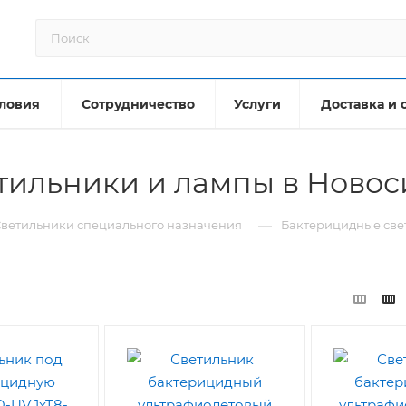
ловия
Сотрудничество
Услуги
Доставка и 
тильники и лампы в Ново
—
ветильники специального назначения
Бактерицидные све