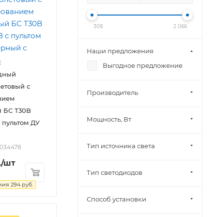
308
2 066
Наши предложения
к
Выгодное предложение
дный
етовый с
Производитель
нием
 БС Т30B
Мощность, Вт
с пультом ДУ
Тип источника света
2034478
.
/шт
Тип светодиодов
мия
294
руб.
Способ установки