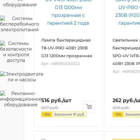
Лампа бактерицидная
Светильник 
T8-UV-PRO 40Вт 230В
бактерицид
G13 1200мм прозрачная
SPO-UV 1xT8
40Вт 230В I
Арт.: 4690612034522
Арт.: 4690612
516
руб.
/шт
262
руб.
/
607
руб.
308
руб.
-
15
%
Экономия
91
руб.
-
15
%
Эконом