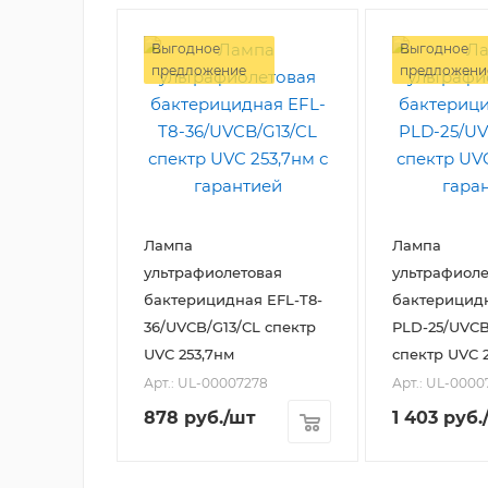
Выгодное
Выгодное
предложение
предложени
Лампа
Лампа
ультрафиолетовая
ультрафиоле
бактерицидная EFL-T8-
бактерицидн
36/UVCB/G13/CL спектр
PLD-25/UVCB
UVC 253,7нм
спектр UVC 
Арт.: UL-00007278
Арт.: UL-0000
878
руб.
/шт
1 403
руб.