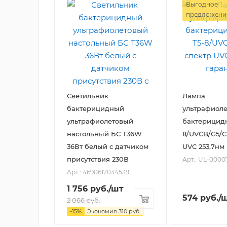
Выгодное
предложени
Светильник
Лампа
бактерицидный
ультрафиоле
ультрафиолетовый
бактерицидн
настольный БС Т36W
8/UVCB/G5/C
36Вт белый с датчиком
UVC 253,7нм
присутствия 230В
Арт.: UL-0000
Арт.: 4690612034539
1 756
руб.
/шт
574
руб.
/
2 066
руб.
-
15
%
Экономия
310
руб.