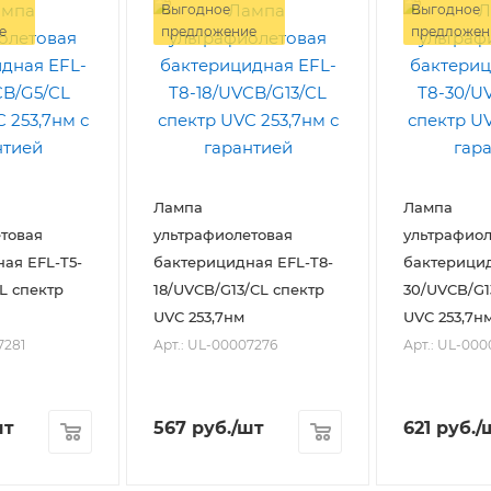
Выгодное
Выгодное
е
предложение
предложен
Лампа
Лампа
товая
ультрафиолетовая
ультрафиол
ая EFL-T5-
бактерицидная EFL-T8-
бактерицид
L спектр
18/UVCB/G13/CL спектр
30/UVCB/G1
UVC 253,7нм
UVC 253,7н
7281
Арт.: UL-00007276
Арт.: UL-000
шт
567
руб.
/шт
621
руб.
/