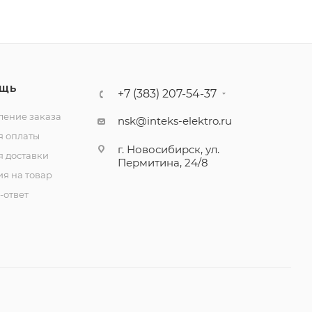
ЩЬ
+7 (383) 207-54-37
ение заказа
nsk@inteks-elektro.ru
я оплаты
г. Новосибирск, ул.
я доставки
Пермитина, 24/8
ия на товар
-ответ