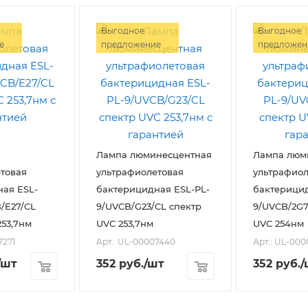
Выгодное
Выгодное
е
предложение
предложен
Лампа люминесцентная
Лампа люм
товая
ультрафиолетовая
ультрафиол
ая ESL-
бактерицидная ESL-PL-
бактерицид
/E27/CL
9/UVCB/G23/CL спектр
9/UVCB/2G7/CL с
253,7нм
UVC 253,7нм
UVC 254нм
7271
Арт.: UL-00007440
Арт.: UL-00
/шт
352
руб.
/шт
352
руб.
/