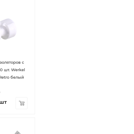
золяторов с
0 шт. Werkel
Retro белый
9
/шт