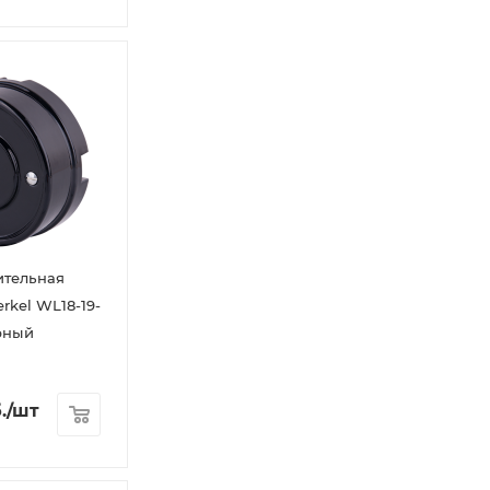
ительная
rkel WL18-19-
ерный
.
/шт