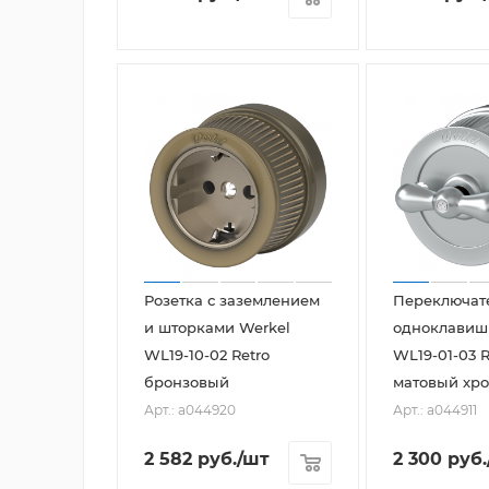
Розетка с заземлением
Переключат
и шторками Werkel
одноклавиш
WL19-10-02 Retro
WL19-01-03 R
бронзовый
матовый хр
Арт.: a044920
Арт.: a044911
2 582
руб.
/шт
2 300
руб.