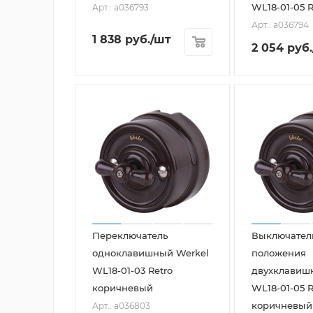
WL18-01-05 
Арт.: a036793
Арт.: a036794
1 838
руб.
/шт
2 054
руб.
Переключатель
Выключатель
одноклавишный Werkel
положения
WL18-01-03 Retro
двухклавиш
коричневый
WL18-01-05 R
коричневый
Арт.: a036803