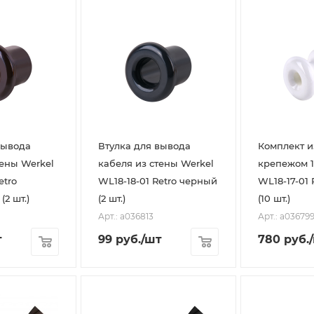
вывода
Втулка для вывода
Комплект и
тены Werkel
кабеля из стены Werkel
крепежом 1
etro
WL18-18-01 Retro черный
WL18-17-01 
2 шт.)
(2 шт.)
(10 шт.)
Арт.: a036813
Арт.: a03679
т
99
руб.
/шт
780
руб.