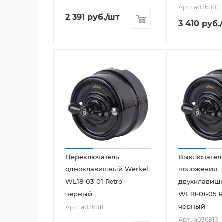
Арт.: a036802
2 391
руб.
/шт
3 410
руб.
Переключатель
Выключатель
одноклавишный Werkel
положения
WL18-03-01 Retro
двухклавиш
черный
WL18-01-05 R
черный
Арт.: a036811
Арт.: a036810