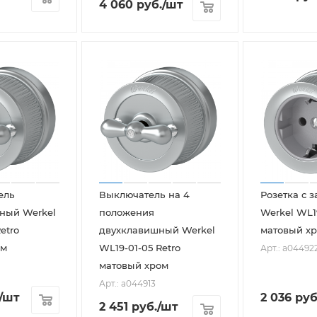
4 060
руб.
/шт
ель
Выключатель на 4
Розетка с 
ный Werkel
положения
Werkel WL19
etro
двухклавишный Werkel
матовый х
ом
WL19-01-05 Retro
Арт.: a04492
матовый хром
Арт.: a044913
/шт
2 036
руб
2 451
руб.
/шт