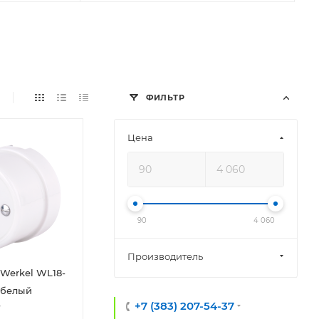
ФИЛЬТР
Цена
90
4 060
Производитель
 Werkel WL18-
o белый
+7 (383) 207-54-37
7