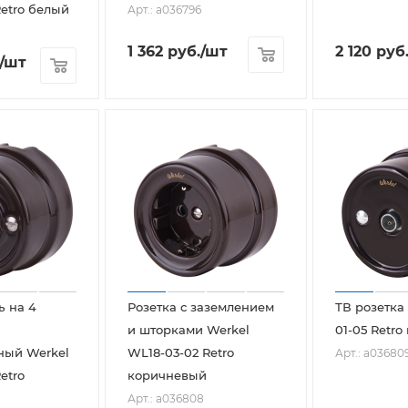
Retro белый
Арт.: a036796
1 362
руб.
/шт
2 120
руб
/шт
 на 4
Розетка с заземлением
ТВ розетка
и шторками Werkel
01-05 Retr
ный Werkel
WL18-03-02 Retro
Арт.: a03680
etro
коричневый
Арт.: a036808