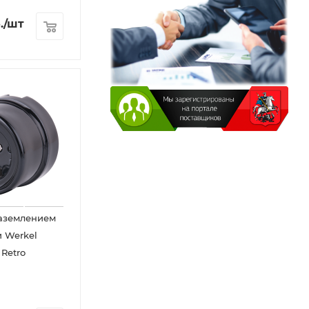
.
/шт
заземлением
 Werkel
 Retro