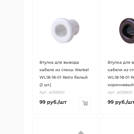
Втулка для вывода
Втулка для 
кабеля из стены Werkel
кабеля из с
WL18-18-01 Retro белый
WL18-18-01 R
(2 шт.)
коричневый (
Арт.: a036800
Арт.: a036805
99
руб.
/шт
99
руб.
/ш