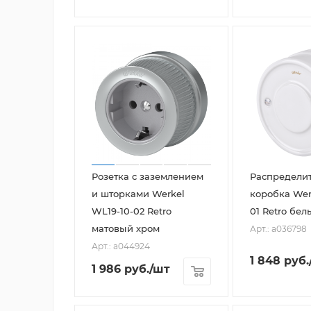
Розетка с заземлением
Распредели
и шторками Werkel
коробка Wer
WL19-10-02 Retro
01 Retro бел
матовый хром
Арт.: a036798
Арт.: a044924
1 848
руб.
1 986
руб.
/шт