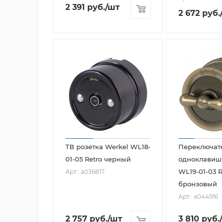
2 391
руб.
/шт
2 672
руб.
ТВ розетка Werkel WL18-
Переключат
01-05 Retro черный
одноклавиш
WL19-01-03 R
Арт.: a036817
бронзовый
Арт.: a044916
2 757
руб.
/шт
3 810
руб.