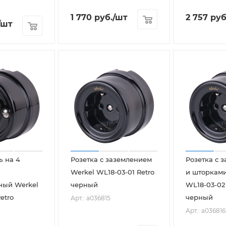
1 770
руб.
/шт
2 757
руб
/шт
 на 4
Розетка с заземлением
Розетка с 
Werkel WL18-03-01 Retro
и шторками
ный Werkel
черный
WL18-03-02
etro
черный
Арт.: a036815
Арт.: a036816