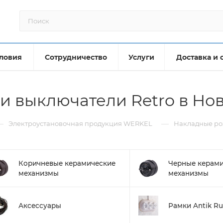
ловия
Сотрудничество
Услуги
Доставка и 
и выключатели Retro в Но
—
—
Электроустановочная продукция WERKEL
Накладные роз
Коричневые керамические
Черные керами
механизмы
механизмы
Аксессуары
Рамки Antik R