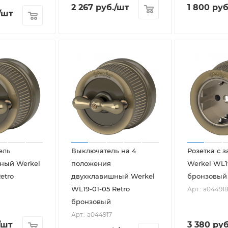
2 267
руб.
/шт
1 800
руб
/шт
ель
Выключатель на 4
Розетка с 
ный Werkel
положения
Werkel WL19
etro
двухклавишный Werkel
бронзовый
WL19-01-05 Retro
Арт.: a04491
бронзовый
Арт.: a044917
/шт
3 380
руб