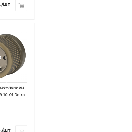
.
/шт
заземлением
-10-01 Retro
8
.
/шт