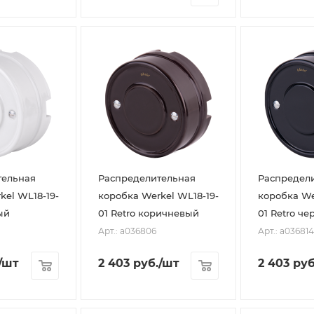
тельная
Распределительная
Распредел
kel WL18-19-
коробка Werkel WL18-19-
коробка We
ый
01 Retro коричневый
01 Retro ч
Арт.: a036806
Арт.: a036814
/шт
2 403
руб.
/шт
2 403
руб