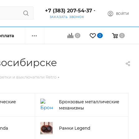
+7 (383) 207-54-37
ВОЙТИ
ЗАКАЗАТЬ ЗВОНОК
оплата
0
0
0
восибирске
етки и выключатели Retro
ческие
Бронзовые металлические
механизмы
unda
Рамки Legend