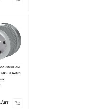
заземлением
-10-01 Retro
ром
2
.
/шт