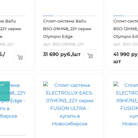
ма Ballu
Сплит-система Ballu
Сплит-сист
22Y серии
BSO-09HN8_22Y серии
BSO-12HN8_
e
Olympio Edge
Olympio Ed
HN8_22Y
Арт.: BSO-09HN8_22Y
Арт.: BSO-1
.
/
31 690
руб.
/шт
41 990
ру
шт
ент