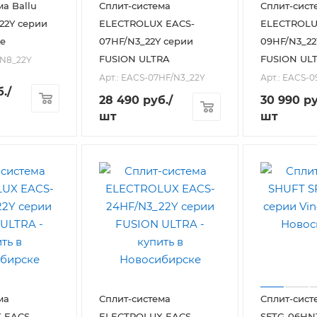
ма Ballu
Сплит-система
Сплит-сист
22Y серии
ELECTROLUX EACS-
ELECTROLU
e
07HF/N3_22Y серии
09HF/N3_22
FUSION ULTRA
FUSION UL
HN8_22Y
Арт.: EACS-07HF/N3_22Y
Арт.: EACS-
.
/
28 490
руб.
/
30 990
ру
шт
шт
ма
Сплит-система
Сплит-сист
 EACS-
ELECTROLUX EACS-
SFTG-06HN1