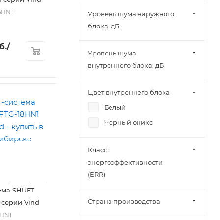
6HN1
Уровень шума наружного
блока, дБ
б.
/
Уровень шума
внутреннего блока, дБ
Цвет внутреннего блока
Белый
Черный оникс
Класс
энергоэффективности
(ERR)
ема SHUFT
Страна производства
 серии Vind
8HN1