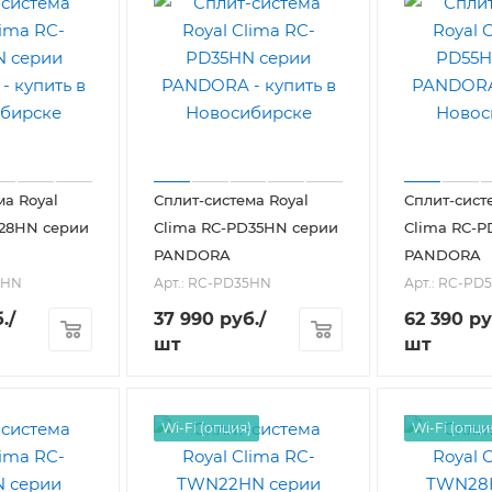
ма Royal
Сплит-система Royal
Сплит-сист
D28HN серии
Clima RC-PD35HN серии
Clima RC-P
PANDORA
PANDORA
8HN
Арт.: RC-PD35HN
Арт.: RC-PD
.
/
37 990
руб.
/
62 390
ру
шт
шт
Wi-Fi (опция)
Wi-Fi (опци