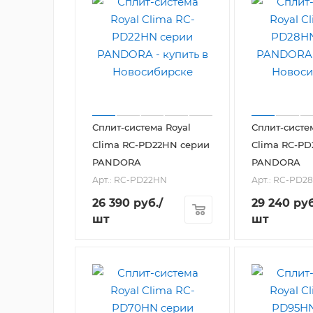
Сплит-система Royal
Сплит-систе
Clima RC-PD22HN серии
Clima RC-P
PANDORA
PANDORA
Арт.: RC-PD22HN
Арт.: RC-PD2
26 390
руб.
/
29 240
руб
шт
шт