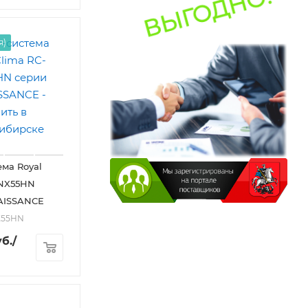
я)
ема Royal
RNX55HN
AISSANCE
X55HN
б.
/