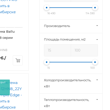
16 490
114 590
Производитель
ема Ballu
8 серии
Площадь помещения, м2
18HN8
б.
/
15
100
Холодопроизводительность,
гент
кВт
Теплопроизводительность,
кВт