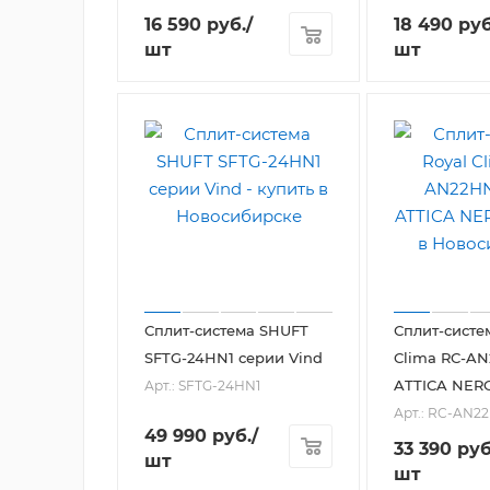
16 590
руб.
/
18 490
руб
шт
шт
Сплит-система SHUFT
Сплит-систе
SFTG-24HN1 серии Vind
Clima RC-A
ATTICA NER
Арт.: SFTG-24HN1
Арт.: RC-AN2
49 990
руб.
/
33 390
руб
шт
шт