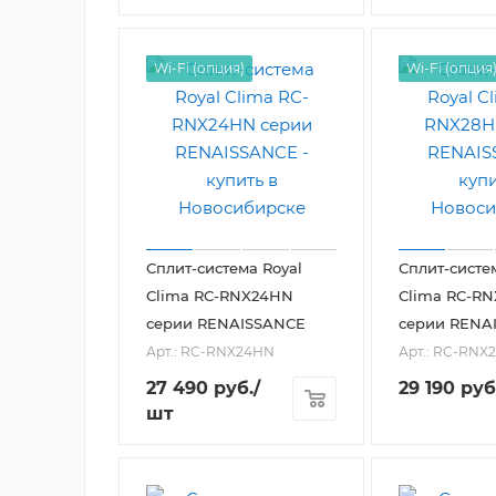
Wi-Fi (опция)
Wi-Fi (опция
Сплит-система Royal
Сплит-систе
Clima RC-RNX24HN
Clima RC-R
серии RENAISSANCE
серии RENA
Арт.: RC-RNX24HN
Арт.: RC-RNX
27 490
руб.
/
29 190
руб
шт