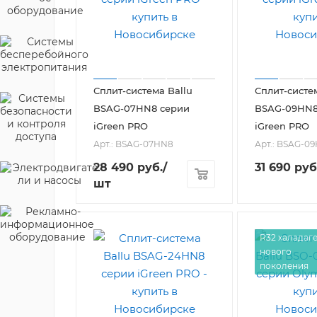
Сплит-система Ballu
Сплит-систе
BSAG-07HN8 серии
BSAG-09HN8
iGreen PRO
iGreen PRO
Арт.: BSAG-07HN8
Арт.: BSAG-0
28 490
руб.
/
31 690
руб
шт
R32 халадаг
нового
поколения