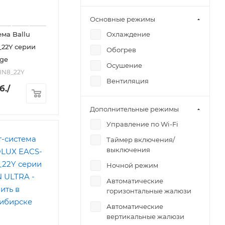
Основные режимы
Охлаждение
ема Ballu
22Y серии
Обогрев
ge
Осушение
2HN8_22Y
Вентиляция
б.
/
Дополнительные режимы
Управление по Wi-Fi
Таймер включения/
выключения
Ночной режим
Автоматические
горизонтальные жалюзи
Автоматические
вертикальные жалюзи