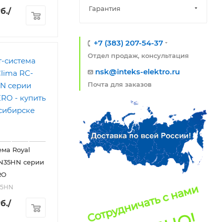
Гарантия
б.
/
+7 (383) 207-54-37
Отдел продаж, консультация
nsk@inteks-elektro.ru
Почта для заказов
ема Royal
AN35HN серии
RO
35HN
б.
/