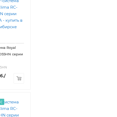
ема Royal
D55HN серии
55HN
б.
/
я)