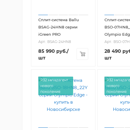
Сплит-система Ballu
Сплит-систе
BSAG-24HN8 серии
BSO-07HN8_
iGreen PRO
Olympio Edg
Арт.: BSAG-24HN8
Арт.: BSO-07
85 990
руб.
/
28 490
руб
шт
шт
R32 халадагент
R32 халадаг
нового
нового
поколения
поколения