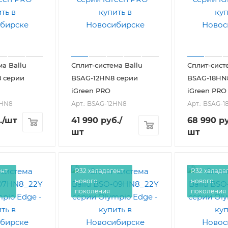
ма Ballu
Сплит-система Ballu
Сплит-сист
 серии
BSAG-12HN8 серии
BSAG-18HN
iGreen PRO
iGreen PRO
9HN8
Арт.: BSAG-12HN8
Арт.: BSAG-
.
/шт
41 990
руб.
/
68 990
ру
шт
шт
ент
R32 халадагент
R32 халада
нового
нового
поколения
поколения