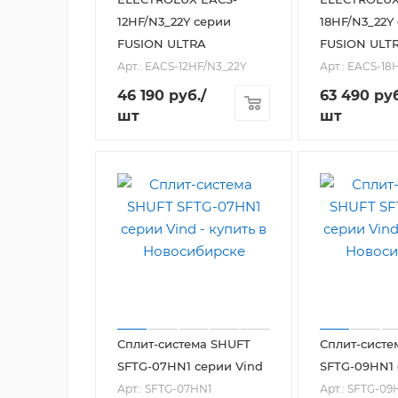
12HF/N3_22Y серии
18HF/N3_22Y
FUSION ULTRA
FUSION ULT
Арт.: EACS-12HF/N3_22Y
Арт.: EACS-18
46 190
руб.
/
63 490
руб
шт
шт
Сплит-система SHUFT
Сплит-систе
SFTG-07HN1 серии Vind
SFTG-09HN1 
Арт.: SFTG-07HN1
Арт.: SFTG-09