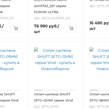
 серии
24HF/N3_22Y серии
Арт.: SFTG-0
RA
FUSION ULTRA
HF/N3_22Y
Арт.: EACS-24HF/N3_22Y
16 490
ру
.
/
76 990
руб.
/
шт
шт
ма SHUFT
Сплит-система SHUFT
Сплит-сист
серии Vind
SFTG-12HN1 серии Vind
SFTG-18HN1
HN1
Арт.: SFTG-12HN1
Арт.: SFTG-1