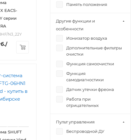
ема
Память положения
X EACS-
жалюзи
Y серии
Авторестарт
Другие функции и
TRA
особенности
09HF/N3_22Y
Ионизатор воздуха
б.
/
Дополнительные фильтры
очистки
Функция самоочистки
Функция
самодиагностики
Датчик утечки фреона
Работа при
отрицательных
температурах
Пульт управления
Беспроводной ДУ
ема SHUFT
 серии Vind