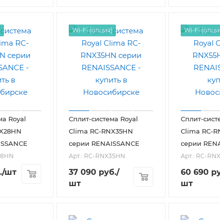
)
Wi-Fi (опция)
Wi-Fi (опци
ма Royal
Сплит-система Royal
Сплит-сист
NX28HN
Clima RC-RNX35HN
Clima RC-
ISSANCE
серии RENAISSANCE
серии REN
28HN
Арт.: RC-RNX35HN
Арт.: RC-RN
.
/шт
37 090
руб.
/
60 690
ру
шт
шт