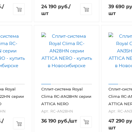
.
/
24 190
руб.
/
39 690
ру
шт
шт
ма Royal
Сплит-система Royal
Сплит-сист
N22HN серии
Clima RC-AN28HN серии
Clima RC-
O
ATTICA NERO
ATTICA NE
2HN
Арт.: RC-AN28HN
Арт.: RC-AN
.
/
36 190
руб.
/шт
47 290
ру
шт