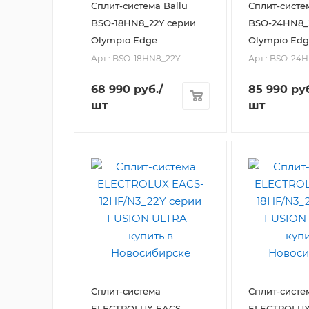
Сплит-система Ballu
Сплит-систе
BSO-18HN8_22Y серии
BSO-24HN8_
Olympio Edge
Olympio Edg
Арт.: BSO-18HN8_22Y
Арт.: BSO-24
68 990
руб.
/
85 990
руб
шт
шт
Сплит-система
Сплит-систе
ELECTROLUX EACS-
ELECTROLUX