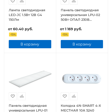
Лампа светодиодная
Панель светодиодная
LED-JC 1.5Вт 12В G4
универсальная LPU-02
150Лм
50Вт ОПАЛ 230В
4500Лм 595х595х25мм
от
60.40 руб.
от
1 169 руб.
IP40
-
15
%
-
15
%
В корзину
В корзину
Панель светодиодная
Колодка 4N-SMART 4-Х
универсальная LPU-01
МЕСТНАЯ 10А 5240