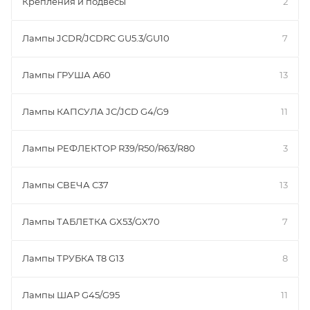
Крепления и подвесы
2
Лампы JCDR/JCDRC GU5.3/GU10
7
Лампы ГРУША A60
13
Лампы КАПСУЛА JC/JCD G4/G9
11
Лампы РЕФЛЕКТОР R39/R50/R63/R80
3
Лампы СВЕЧА С37
13
Лампы ТАБЛЕТКА GX53/GX70
7
Лампы ТРУБКА T8 G13
8
Лампы ШАР G45/G95
11