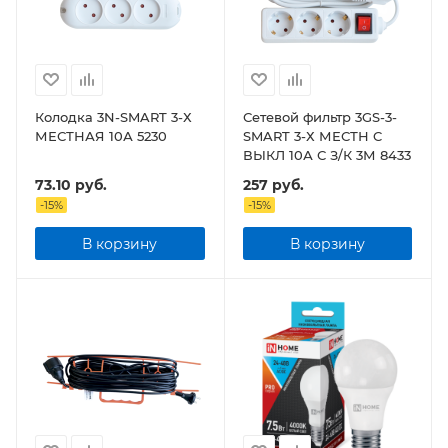
Колодка 3N-SMART 3-Х
Сетевой фильтр 3GS-3-
МЕСТНАЯ 10А 5230
SMART 3-Х МЕСТН C
ВЫКЛ 10А С З/К 3М 8433
73.10
руб.
257
руб.
-
15
%
-
15
%
В корзину
В корзину