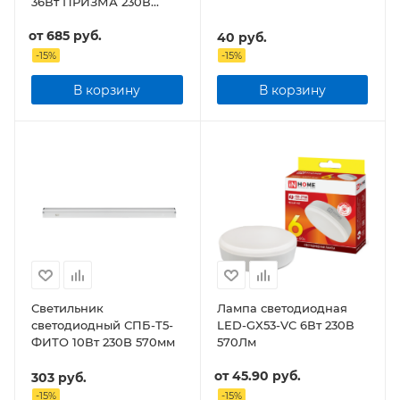
36Вт ПРИЗМА 230В
3420Лм 180х1195х19мм
от
685 руб.
IP40
40
руб.
-
15
%
-
15
%
В корзину
В корзину
Светильник
Лампа светодиодная
светодиодный СПБ-Т5-
LED-GX53-VC 6Вт 230В
ФИТО 10Вт 230B 570мм
570Лм
от
45.90 руб.
303
руб.
-
15
%
-
15
%