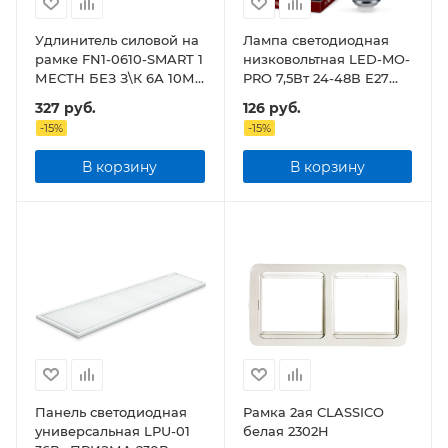
Удлинитель силовой на
Лампа светодиодная
рамке FN1-0610-SMART 1
низковольтная LED-MO-
МЕСТН БЕЗ З\К 6А 10М
PRO 7,5Вт 24-48В Е27
8661
4000К 600Лм
327
руб.
126
руб.
-
15
%
-
15
%
В корзину
В корзину
Панель светодиодная
Рамка 2ая CLASSICO
универсальная LPU-01
белая 2302H