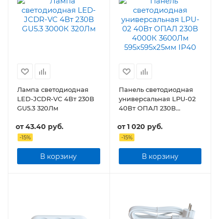
Лампа светодиодная
Панель светодиодная
LED-JCDR-VC 4Вт 230В
универсальная LPU-02
GU5.3 320Лм
40Вт ОПАЛ 230В
3600Лм 595х595х25мм
от
43.40 руб.
от
1 020 руб.
IP40
-
15
%
-
15
%
В корзину
В корзину