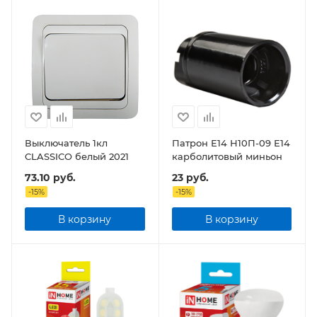
Выключатель 1кл
Патрон Е14 Н10П-09 Е14
CLASSICO белый 2021
карболитовый миньон
73.10
руб.
23
руб.
-
15
%
-
15
%
В корзину
В корзину